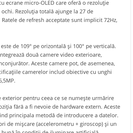
u ecrane micro-OLED care oferă o rezoluție
 ochi. Rezoluția totală ajunge la 27 de
 Ratele de refresh acceptate sunt implicit 72Hz,
este de 109° pe orizontală și 100° pe verticală.
l integrează două camere video exterioare,
înconjurător. Aceste camere pot, de asemenea,
ificațiile camerelor includ obiective cu unghi
 6,5MP.
re exterior pentru ceea ce se numește urmărire
oziția fără a fi nevoie de hardware extern. Aceste
iind principala metodă de introducere a datelor.
ori de mișcare (accelerometru + giroscop) și un
bună în condiții de iluminare artificială.