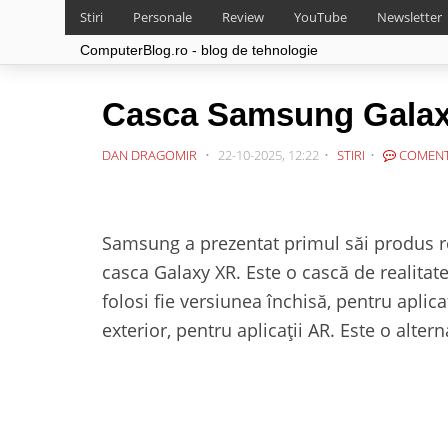
Stiri
Personale
Review
YouTube
Newsletter
ComputerBlog.ro - blog de tehnologie
Casca Samsung Galaxy 
DAN DRAGOMIR
22-10-2025, 12:22
STIRI
COMENT
Samsung a prezentat primul săi produs r
casca Galaxy XR. Este o cască de realitat
folosi fie versiunea închisă, pentru aplica
exterior, pentru aplicații AR. Este o alter