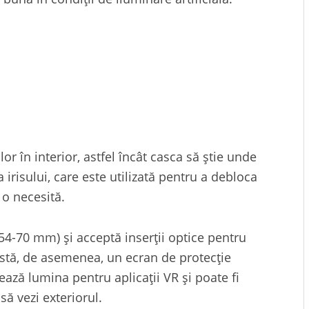
or în interior, astfel încât casca să știe unde
 irisului, care este utilizată pentru a debloca
e o necesită.
(54-70 mm) și acceptă inserții optice pentru
xistă, de asemenea, un ecran de protecție
ează lumina pentru aplicații VR și poate fi
ă vezi exteriorul.