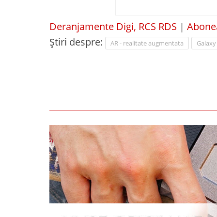
Deranjamente Digi, RCS RDS
|
Abonea
Știri despre:
AR - realitate augmentata
Galaxy