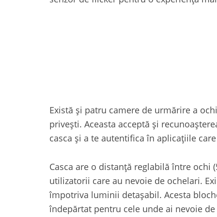
Există și patru camere de urmărire a ochil
privești. Aceasta acceptă și recunoașterea
casca și a te autentifica în aplicațiile car
Casca are o distanță reglabilă între ochi 
utilizatorii care au nevoie de ochelari. E
împotriva luminii detașabil. Acesta bloch
îndepărtat pentru cele unde ai nevoie de s