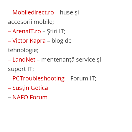
– Mobiledirect.ro
– huse și
accesorii mobile;
– ArenaIT.ro
– Știri IT;
– Victor Kapra
– blog de
tehnologie;
– LandNet
– mentenanță service și
suport IT;
– PCTroubleshooting
– Forum IT;
– Susțin Getica
–
NAFO Forum