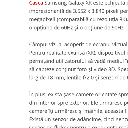
Casca
Samsung Galaxy XR este echipată c
impresionantă de 3.552 x 3.840 pixeli per
megapixeli (comparabilă cu rezoluția 8K).
o opțiune de 60Hz și o opțiune de 90Hz.
Câmpul vizual acoperit de ecranul virtual 
Pentru realitate extinsă (XR), dispozitivu
permițând utilizatorului să vadă mediul 
să capteze conținut foto și video 3D. Spec
larg de 18 mm, lentile f/2.0 și senzori de
În plus, există șase camere orientate sp
din interior spre exterior. Ele urmăresc p
camere îți urmăresc și mâinile, aceasta f
Există un senzor de adâncime, cinci senz
senzor de flicker pentru o experiență mai 