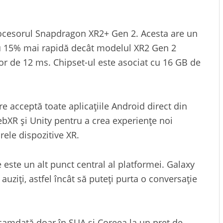
ocesorul Snapdragon XR2+ Gen 2. Acesta are un
cu 15% mai rapidă decât modelul XR2 Gen 2
lor de 12 ms. Chipset-ul este asociat cu 16 GB de
e acceptă toate aplicațiile Android direct din
ebXR și Unity pentru a crea experiențe noi
rele dispozitive XR.
e este un alt punct central al platformei. Galaxy
auziți, astfel încât să puteți purta o conversație
amdată doar în SUA și Coreea la un preț de