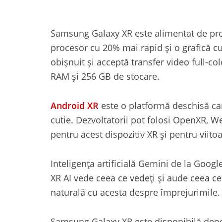
Samsung Galaxy XR este alimentat de pr
procesor cu 20% mai rapid și o grafică 
obișnuit și acceptă transfer video full-co
RAM și 256 GB de stocare.
Android XR
este o platformă deschisă car
cutie. Dezvoltatorii pot folosi OpenXR, W
pentru acest dispozitiv XR și pentru viitoa
Inteligența artificială Gemini de la Googl
XR AI vede ceea ce vedeți și aude ceea ce 
naturală cu acesta despre împrejurimile.
Samsung Galaxy XR este disponibilă deoc