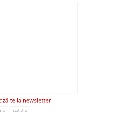
ză-te la newsletter
nia
statistici