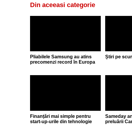
Din aceeasi categorie
Pliabilele Samsung au atins
Știri pe scu
precomenzi record în Europa
Finanțări mai simple pentru
Sameday anu
start-up-urile din tehnologie
preluării C