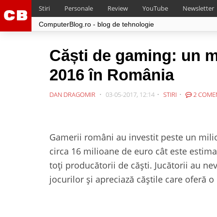
Stiri
Personale
Review
YouTube
Newsletter
ComputerBlog.ro - blog de tehnologie
Căști de gaming: un mi
2016 în România
DAN DRAGOMIR
03-05-2017, 12:14
STIRI
2 COMEN
Gamerii români au investit peste un milio
circa 16 milioane de euro cât este estima
toți producătorii de căști. Jucătorii au 
jocurilor și apreciază căștile care oferă 