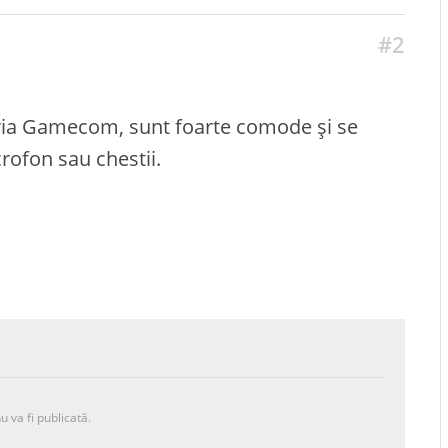
#2
eria Gamecom, sunt foarte comode și se
rofon sau chestii.
u va fi publicată.