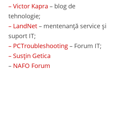
– Victor Kapra
– blog de
tehnologie;
– LandNet
– mentenanță service și
suport IT;
– PCTroubleshooting
– Forum IT;
– Susțin Getica
–
NAFO Forum