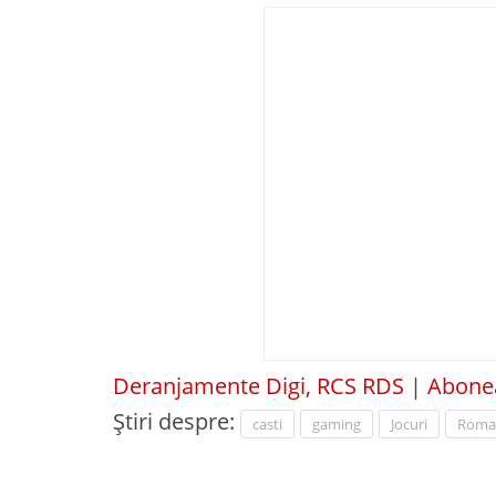
Deranjamente Digi, RCS RDS
|
Abonea
Știri despre:
casti
gaming
Jocuri
Roma