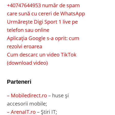
+40747644953 număr de spam
care sună cu cereri de WhatsApp
Urmărește Digi Sport 1 live pe
telefon sau online
Aplicația Google s-a oprit: cum
rezolvi eroarea
Cum descarc un video TikTok
(download video)
Parteneri
– Mobiledirect.ro
– huse și
accesorii mobile;
– ArenaIT.ro
– Știri IT;