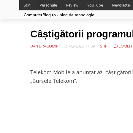
Stiri
Personale
Review
YouTube
Newsletter
ComputerBlog.ro - blog de tehnologie
Câștigătorii programu
DAN DRAGOMIR
21-12-2022, 11:59
STIRI
COMENT
Telekom Mobile a anunțat azi câștigători
„Bursele Telekom”.