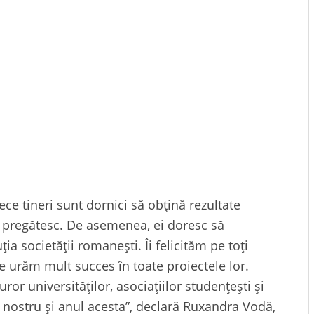
ece tineri sunt dornici să obțină rezultate
e pregătesc. De asemenea, ei doresc să
ia societății romanești. Îi felicităm pe toți
le urăm mult succes în toate proiectele lor.
r universităților, asociațiilor studențești şi
 nostru și anul acesta”, declară Ruxandra Vodă,