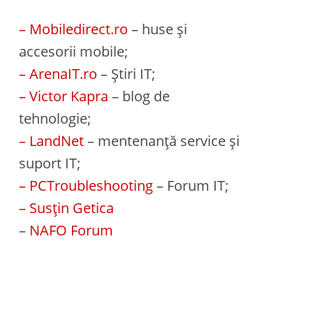
– Mobiledirect.ro
– huse și
accesorii mobile;
– ArenaIT.ro
– Știri IT;
– Victor Kapra
– blog de
tehnologie;
– LandNet
– mentenanță service și
suport IT;
– PCTroubleshooting
– Forum IT;
– Susțin Getica
–
NAFO Forum