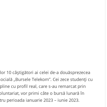
or 10 câștigători ai celei de-a douăsprezecea
socială „Bursele Telekom”. Cei zece studenți cu
line cu profil real, care s-au remarcat prin
voluntariat, vor primi câte o bursă lunară în
ntru perioada ianuarie 2023 – iunie 2023.