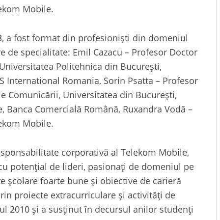
ekom Mobile.
3, a fost format din profesioniști din domeniul
re de specialitate: Emil Cazacu – Profesor Doctor
 Universitatea Politehnica din București,
S International Romania, Sorin Psatta – Profesor
ele Comunicării, Universitatea din București,
ce, Banca Comercială Română, Ruxandra Vodă –
ekom Mobile.
sponsabilitate corporativă al Telekom Mobile,
 cu potențial de lideri, pasionați de domeniul pe
te școlare foarte bune şi obiective de carieră
rin proiecte extracurriculare şi activități de
ul 2010 și a susținut în decursul anilor studenți