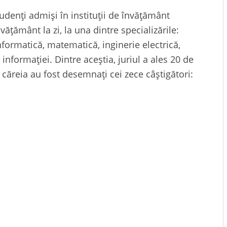
udenți admiși în instituții de învățământ
vățământ la zi, la una dintre specializările:
nformatică, matematică, inginerie electrică,
informației. Dintre aceștia, juriul a ales 20 de
a căreia au fost desemnați cei zece câștigători: