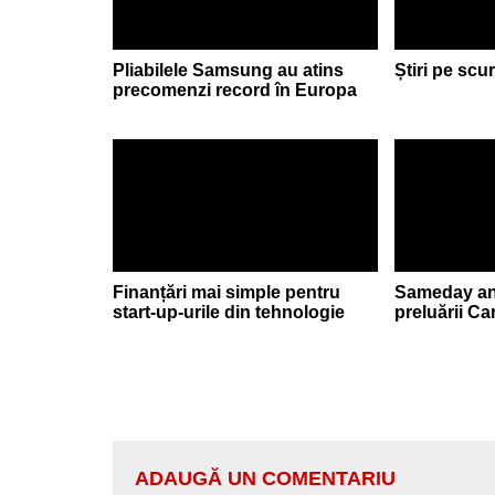
Pliabilele Samsung au atins
Știri pe scu
precomenzi record în Europa
Finanțări mai simple pentru
Sameday anu
start-up-urile din tehnologie
preluării C
ADAUGĂ UN COMENTARIU