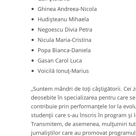
Ghinea Andreea-Nicola
Hudișteanu Mihaela
Negoescu Divia Petra
Nicula Maria-Cristina
Popa Bianca-Daniela
Gasan Carol Luca
Voicilă Ionuț-Marius
„Suntem mândri de toți câștigătorii. Cei z
deosebite în specializarea pentru care s
contribuie prin performanțele lor la evoluț
studenții care s-au înscris în program și 
Transmitem, de asemenea, mulțumiri tuturo
jurnaliștilor care au promovat programul