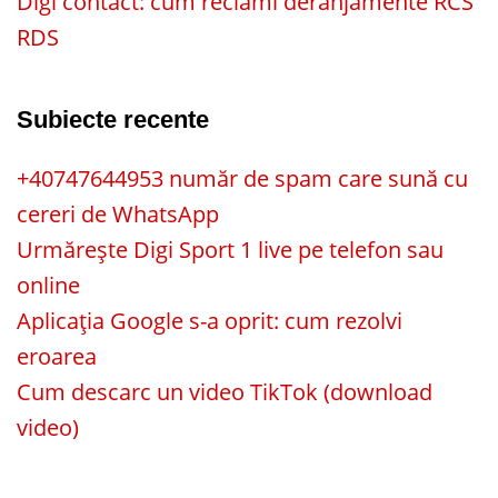
Digi contact: cum reclami deranjamente RCS
RDS
Subiecte recente
+40747644953 număr de spam care sună cu
cereri de WhatsApp
Urmărește Digi Sport 1 live pe telefon sau
online
Aplicația Google s-a oprit: cum rezolvi
eroarea
Cum descarc un video TikTok (download
video)