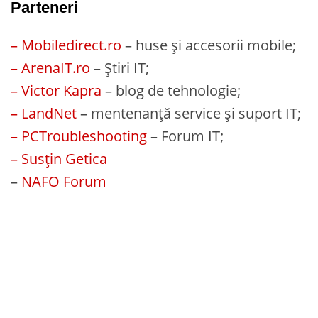
Parteneri
– Mobiledirect.ro
– huse și accesorii mobile;
– ArenaIT.ro
– Știri IT;
– Victor Kapra
– blog de tehnologie;
– LandNet
– mentenanță service și suport IT;
– PCTroubleshooting
– Forum IT;
– Susțin Getica
–
NAFO Forum