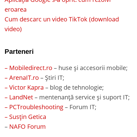
eroarea
Cum descarc un video TikTok (download
video)
Parteneri
– Mobiledirect.ro
– huse și accesorii mobile;
– ArenaIT.ro
– Știri IT;
– Victor Kapra
– blog de tehnologie;
– LandNet
– mentenanță service și suport IT;
– PCTroubleshooting
– Forum IT;
– Susțin Getica
–
NAFO Forum