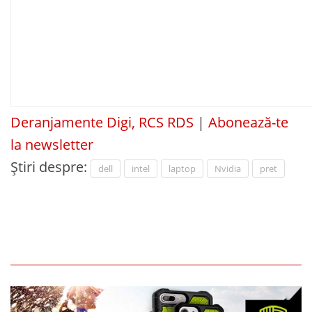
Deranjamente Digi, RCS RDS
|
Abonează-te
la newsletter
Știri despre:
dell
intel
laptop
Nvidia
pret