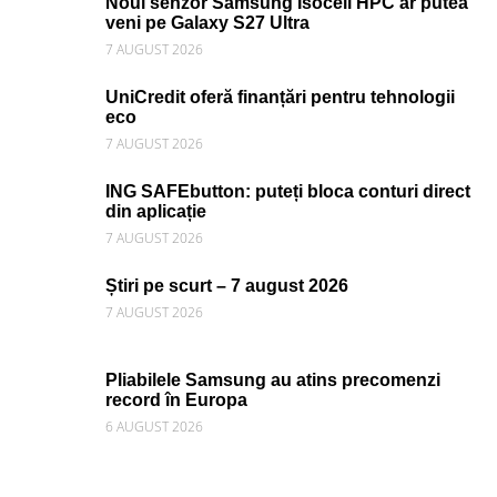
Noul senzor Samsung Isocell HPC ar putea
veni pe Galaxy S27 Ultra
7 AUGUST 2026
UniCredit oferă finanțări pentru tehnologii
eco
7 AUGUST 2026
ING SAFEbutton: puteți bloca conturi direct
din aplicație
7 AUGUST 2026
Știri pe scurt – 7 august 2026
7 AUGUST 2026
Pliabilele Samsung au atins precomenzi
record în Europa
6 AUGUST 2026