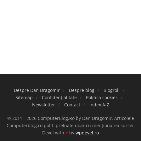
Despre Dan Dragomir
Despre blog
Blogroll
Sitemap
Confidențialitate
Politica cookies
Newsletter
Contact
Index A-Z
© 2011 - 2026 ComputerBlog.Ro by Dan Dragomir. Articolele
Computerblog.ro pot fi preluate doar cu menționarea sursei.
Devel with
♥
by
wpdevel.ro