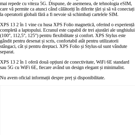
mai repede cu viteza 5G. Dispune, de asemenea, de tehnologia eSIM,
care vă permite ca atunci când călătoriți în diferite țări și să vă conectați
la operatorii globali fără a fi nevoie să schimbați cartelele SIM.
XPS 13 2 în 1 vine cu husa XPS Folio magnetică, oferind o experiență
completă a laptopului. Ecranul este capabil de trei ajustări ale unghiului
(100°, 112,5°, 125°) pentru flexibilitate și confort. XPS Stylus este
gândit pentru desenat și scris, confortabil atât pentru utilizatorii
stângaci, cât și pentru dreptaci. XPS Folio și Stylus-ul sunt vândute
separat.
XPS 13 2 în 1 oferă două opțiuni de conectivitate, WiFi 6E standard
sau 5G cu WiFi 6E, fiecare având un design elegant și minimalist.
Nu avem oficial informații despre preț și disponibilitate.