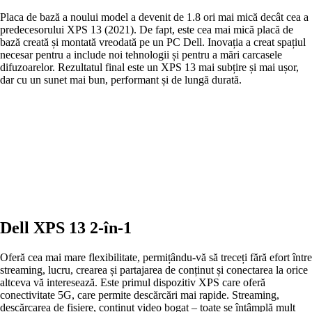
Placa de bază a noului model a devenit de 1.8 ori mai mică decât cea a
predecesorului XPS 13 (2021). De fapt, este cea mai mică placă de
bază creată și montată vreodată pe un PC Dell. Inovația a creat spațiul
necesar pentru a include noi tehnologii și pentru a mări carcasele
difuzoarelor. Rezultatul final este un XPS 13 mai subțire și mai ușor,
dar cu un sunet mai bun, performant și de lungă durată.
Dell XPS 13 2-în-1
Oferă cea mai mare flexibilitate, permițându-vă să treceți fără efort între
streaming, lucru, crearea și partajarea de conținut și conectarea la orice
altceva vă interesează. Este primul dispozitiv XPS care oferă
conectivitate 5G, care permite descărcări mai rapide. Streaming,
descărcarea de fișiere, conținut video bogat – toate se întâmplă mult