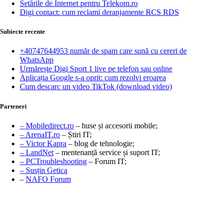
Setările de Internet pentru Telekom.ro
Digi contact: cum reclami deranjamente RCS RDS
Subiecte recente
+40747644953 număr de spam care sună cu cereri de
WhatsApp
Urmărește Digi Sport 1 live pe telefon sau online
Aplicația Google s-a oprit: cum rezolvi eroarea
Cum descarc un video TikTok (download video)
Parteneri
– Mobiledirect.ro
– huse și accesorii mobile;
– ArenaIT.ro
– Știri IT;
– Victor Kapra
– blog de tehnologie;
– LandNet
– mentenanță service și suport IT;
– PCTroubleshooting
– Forum IT;
– Susțin Getica
–
NAFO Forum