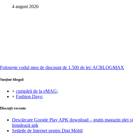
4 august 2026
Folosește codul meu de discount de 1.500 de lei: ACBLOGMAX
Susține blogul
+
cumpără de la eMAG
;
+
Fashion Days
;
Discuții recente
Descărcare Google Play APK download – gratis magazin plei și
instalează apk
Setările de Internet pentru Digi Mobil