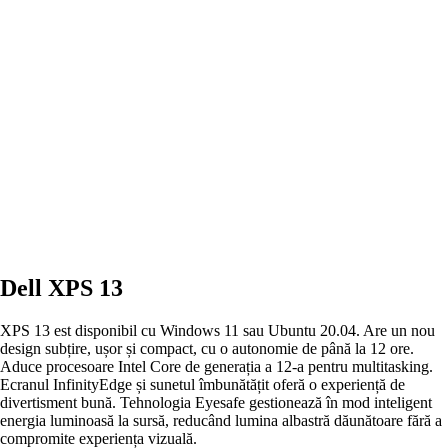
Dell XPS 13
XPS 13 est disponibil cu Windows 11 sau Ubuntu 20.04. Are un nou
design subțire, ușor și compact, cu o autonomie de până la 12 ore.
Aduce procesoare Intel Core de generația a 12-a pentru multitasking.
Ecranul InfinityEdge și sunetul îmbunătățit oferă o experiență de
divertisment bună. Tehnologia Eyesafe gestionează în mod inteligent
energia luminoasă la sursă, reducând lumina albastră dăunătoare fără a
compromite experiența vizuală.