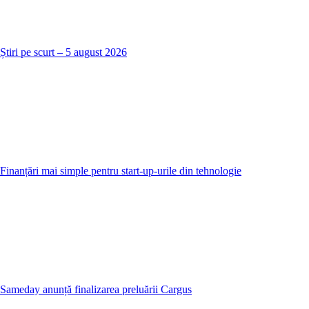
Știri pe scurt – 5 august 2026
Finanțări mai simple pentru start-up-urile din tehnologie
Sameday anunță finalizarea preluării Cargus