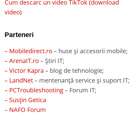
Cum descarc un video TikTok (download
video)
Parteneri
– Mobiledirect.ro
– huse și accesorii mobile;
– ArenaIT.ro
– Știri IT;
– Victor Kapra
– blog de tehnologie;
– LandNet
– mentenanță service și suport IT;
– PCTroubleshooting
– Forum IT;
– Susțin Getica
–
NAFO Forum