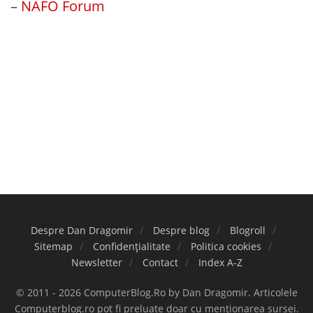
–
NAFO Forum
Despre Dan Dragomir
Despre blog
Blogroll
Sitemap
Confidențialitate
Politica cookies
Newsletter
Contact
Index A-Z
© 2011 - 2026 ComputerBlog.Ro by Dan Dragomir. Articolele
Computerblog.ro pot fi preluate doar cu menționarea sursei.