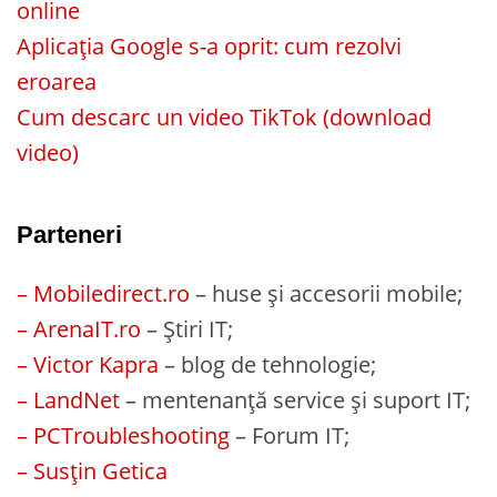
online
Aplicația Google s-a oprit: cum rezolvi
eroarea
Cum descarc un video TikTok (download
video)
Parteneri
– Mobiledirect.ro
– huse și accesorii mobile;
– ArenaIT.ro
– Știri IT;
– Victor Kapra
– blog de tehnologie;
– LandNet
– mentenanță service și suport IT;
– PCTroubleshooting
– Forum IT;
– Susțin Getica