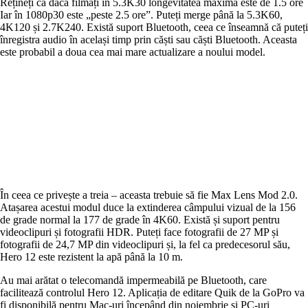
Rețineți că dacă filmați în 5.3K30 longevitatea maximă este de 1.5 ore
Iar în 1080p30 este „peste 2.5 ore”. Puteți merge până la 5.3K60,
4K120 și 2.7K240. Există suport Bluetooth, ceea ce înseamnă că puteți
înregistra audio în același timp prin căști sau căști Bluetooth. Aceasta
este probabil a doua cea mai mare actualizare a noului model.
În ceea ce privește a treia – aceasta trebuie să fie Max Lens Mod 2.0.
Atașarea acestui modul duce la extinderea câmpului vizual de la 156
de grade normal la 177 de grade în 4K60. Există și suport pentru
videoclipuri și fotografii HDR. Puteți face fotografii de 27 MP și
fotografii de 24,7 MP din videoclipuri și, la fel ca predecesorul său,
Hero 12 este rezistent la apă până la 10 m.
Au mai arătat o telecomandă impermeabilă pe Bluetooth, care
facilitează controlul Hero 12. Aplicația de editare Quik de la GoPro va
fi disponibilă pentru Mac-uri începând din noiembrie și PC-uri