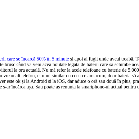
erii care se încarcă 50% în 5 minute
și apoi ai fugit unde aveai treabă. T
ate brusc când va veni acea noutate legată de baterii care să schimbe ace
ie viitorul la ora actuală. Nu mă refer la acele telefoane cu baterie de 5
u vreau alt telefon, ci unul similar cu ceea ce am acum, doar bateria să
er este ok și la Android și la iOS, dar aduce o oră sau două în plus, pra
 s-ar încărca așa. Sau poate aș renunța la smartphone-ul actual pentru un