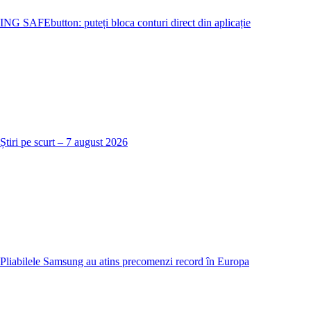
ING SAFEbutton: puteți bloca conturi direct din aplicație
Știri pe scurt – 7 august 2026
Pliabilele Samsung au atins precomenzi record în Europa