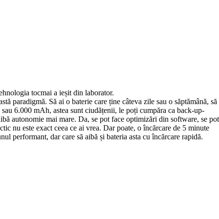
ehnologia tocmai a ieșit din laborator.
astă paradigmă. Să ai o baterie care ține câteva zile sau o săptămână, să
.000 sau 6.000 mAh, astea sunt ciudățenii, le poți cumpăra ca back-up-
 aibă autonomie mai mare. Da, se pot face optimizări din software, se pot
ctic nu este exact ceea ce ai vrea. Dar poate, o încărcare de 5 minute
ul performant, dar care să aibă și bateria asta cu încărcare rapidă.