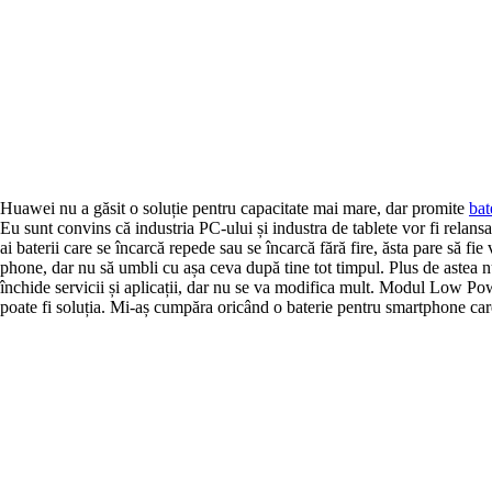
Huawei nu a găsit o soluție pentru capacitate mai mare, dar promite
bat
Eu sunt convins că industria PC-ului și industra de tablete vor fi relans
ai baterii care se încarcă repede sau se încarcă fără fire, ăsta pare să f
phone, dar nu să umbli cu așa ceva după tine tot timpul. Plus de astea n
închide servicii și aplicații, dar nu se va modifica mult. Modul Low Pow
poate fi soluția. Mi-aș cumpăra oricând o baterie pentru smartphone care