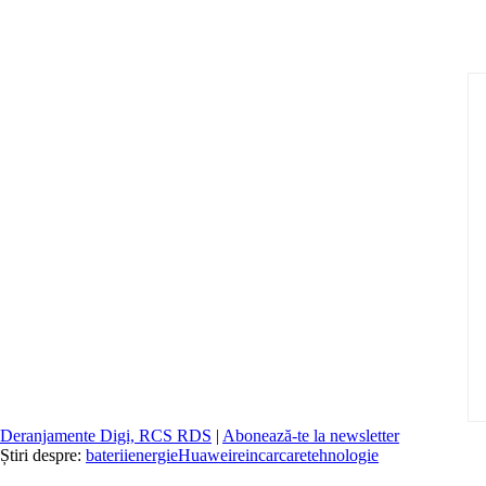
Deranjamente Digi, RCS RDS
|
Abonează-te la newsletter
Știri despre:
baterii
energie
Huawei
reincarcare
tehnologie