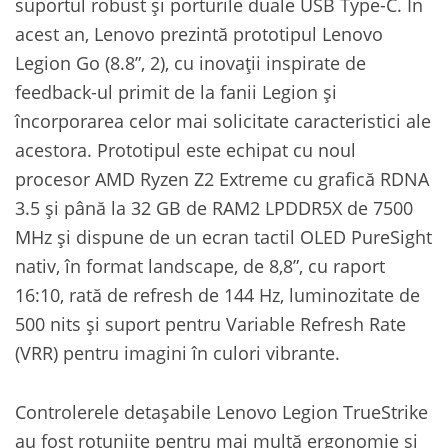
suportul robust și porturile duale USB Type-C. În
acest an, Lenovo prezintă prototipul Lenovo
Legion Go (8.8”, 2), cu inovații inspirate de
feedback-ul primit de la fanii Legion și
încorporarea celor mai solicitate caracteristici ale
acestora. Prototipul este echipat cu noul
procesor AMD Ryzen Z2 Extreme cu grafică RDNA
3.5 și până la 32 GB de RAM2 LPDDR5X de 7500
MHz și dispune de un ecran tactil OLED PureSight
nativ, în format landscape, de 8,8”, cu raport
16:10, rată de refresh de 144 Hz, luminozitate de
500 nits și suport pentru Variable Refresh Rate
(VRR) pentru imagini în culori vibrante.
Controlerele detașabile Lenovo Legion TrueStrike
au fost rotunjite pentru mai multă ergonomie și