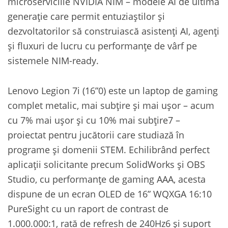
microserviciile NVIDIA NIM – modele AI de ultimă
generație care permit entuziaștilor și
dezvoltatorilor să construiască asistenți AI, agenți
și fluxuri de lucru cu performanțe de vârf pe
sistemele NIM-ready.
Lenovo Legion 7i (16”0) este un laptop de gaming
complet metalic, mai subțire și mai ușor – acum
cu 7% mai ușor și cu 10% mai subțire7 –
proiectat pentru jucătorii care studiază în
programe și domenii STEM. Echilibrând perfect
aplicații solicitante precum SolidWorks și OBS
Studio, cu performanțe de gaming AAA, acesta
dispune de un ecran OLED de 16” WQXGA 16:10
PureSight cu un raport de contrast de
1.000.000:1, rată de refresh de 240Hz6 și suport