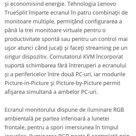
și economisind energie. Tehnologia Lenovo
TrueSplit împarte ecranul în patru combinații de
monitoare multiple, permițând configurarea a
până la trei monitoare virtuale pentru o
productivitate sporită sau pentru un control mai
ușor atunci când jucați și faceți streaming pe un
singur dispozitiv. Comutatorul KVM încorporat
suportă schimbarea fără întreruperi a ecranului
și a perifericelor între două PC-uri, iar modurile
Picture-in-Picture și Picture-by-Picture permit
afișarea simultană a ambelor PC-uri.
Ecranul monitorului dispune de iluminare RGB
ambientală pe partea inferioară a lunetei
frontale, pentru a spori imersiunea în timpul
jocurilor. Iluminarea RGB poate fi controlată prin