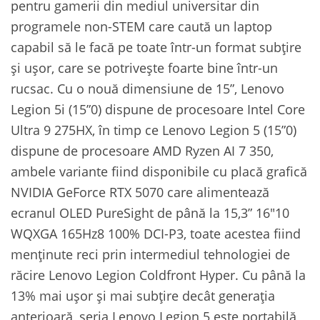
pentru gamerii din mediul universitar din
programele non-STEM care caută un laptop
capabil să le facă pe toate într-un format subțire
și ușor, care se potrivește foarte bine într-un
rucsac. Cu o nouă dimensiune de 15”, Lenovo
Legion 5i (15”0) dispune de procesoare Intel Core
Ultra 9 275HX, în timp ce Lenovo Legion 5 (15”0)
dispune de procesoare AMD Ryzen AI 7 350,
ambele variante fiind disponibile cu placă grafică
NVIDIA GeForce RTX 5070 care alimentează
ecranul OLED PureSight de până la 15,3” 16″10
WQXGA 165Hz8 100% DCI-P3, toate acestea fiind
menținute reci prin intermediul tehnologiei de
răcire Lenovo Legion Coldfront Hyper. Cu până la
13% mai ușor și mai subțire decât generația
anterioară, seria Lenovo Legion 5 este portabilă,