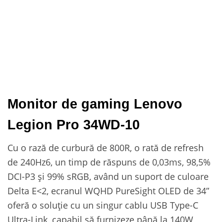
Monitor de gaming Lenovo
Legion Pro 34WD-10
Cu o rază de curbură de 800R, o rată de refresh
de 240Hz6, un timp de răspuns de 0,03ms, 98,5%
DCI-P3 și 99% sRGB, având un suport de culoare
Delta E<2, ecranul WQHD PureSight OLED de 34”
oferă o soluție cu un singur cablu USB Type-C
Ultra-Link, capabil să furnizeze până la 140W