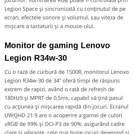
Legion Space și sincronizată cu conținutul de pe
ecran, efectele sonore și volumul, sau viteza de
mișcare a tastaturii și a mouse-ului.
Monitor de gaming Lenovo
Legion R34w-30
Cu o rază de curbură de 1500R, monitorul Lenovo
Legion R34w-30 de 34” oferă timpi de răspuns
extrem de rapizi, având o rată de refresh de
180Hz9 și MPRT de 0,5ms, capabil să țină pasul
cu acțiunea și mișcarea rapidă din jocuri. Ecranul
UWQHD 21:9 are o acoperire a gamei de culori
sRGB de 99% și DCI-P3 de 90%, asigurând cadre
clare și vibrante, cele mai bune jocuri devenind și