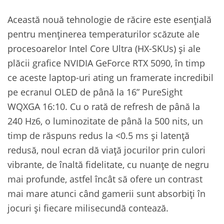
Această nouă tehnologie de răcire este esențială
pentru menținerea temperaturilor scăzute ale
procesoarelor Intel Core Ultra (HX-SKUs) și ale
plăcii grafice NVIDIA GeForce RTX 5090, în timp
ce aceste laptop-uri ating un framerate incredibil
pe ecranul OLED de până la 16” PureSight
WQXGA 16:10. Cu o rată de refresh de până la
240 Hz6, o luminozitate de până la 500 nits, un
timp de răspuns redus la <0.5 ms și latență
redusă, noul ecran dă viață jocurilor prin culori
vibrante, de înaltă fidelitate, cu nuanțe de negru
mai profunde, astfel încât să ofere un contrast
mai mare atunci când gamerii sunt absorbiți în
jocuri și fiecare milisecundă contează.