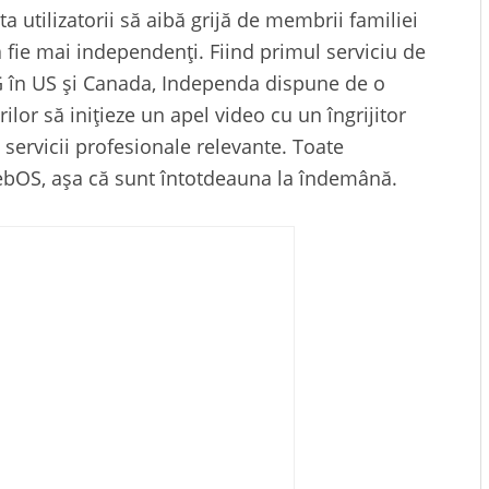
ta utilizatorii să aibă grijă de membrii familiei
să fie mai independenți. Fiind primul serviciu de
LG în US și Canada, Independa dispune de o
orilor să inițieze un apel video cu un îngrijitor
servicii profesionale relevante. Toate
n webOS, așa că sunt întotdeauna la îndemână.