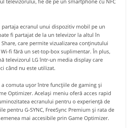
erul televizorului, fie de pe un smartphone cu NFC
a partaja ecranul unui dispozitiv mobil pe un
e fi partajat de la un televizor la altul în
Share, care permite vizualizarea conținutului
 Wi-fi fără un set-top-box suplimentar. În plus,
 televizorul LG într-un media display care
i când nu este utilizat.
 a comuta ușor între funcțiile de gaming și
Game Optimizer. Același meniu oferă acces rapid
uminozitatea ecranului pentru o experiență de
ările pentru G-SYNC, FreeSync Premium și rata de
asemenea mai accesibile prin Game Optimizer.