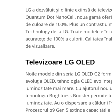
LG a dezvăluit și o linie extinsă de tele
Quantum Dot NanoCell, noua gamă oferă 
de culoare de 100%. Plus un contrast ui
Technology de la LG. Toate modelele înc
acuratețe de 100% a culorii. Calitatea îna
de vizualizare.
Televizoare LG OLED
Noile modele din seria LG OLED G2 form
evoluția OLED, tehnologia OLED evo integr
luminozitate mai mare. Cu ajutorul noului
tehnologia Brightness Booster permite te
luminozitate. Au o dispersare a căldurii 
Procesorul α9 Gen 5 extinde capacitățile