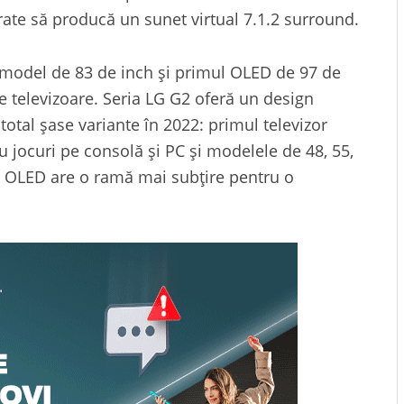
rate să producă un sunet virtual 7.1.2 surround.
 model de 83 de inch și primul OLED de 97 de
 televizoare. Seria LG G2 oferă un design
n total șase variante în 2022: primul televizor
 jocuri pe consolă și PC și modelele de 48, 55,
rie OLED are o ramă mai subțire pentru o