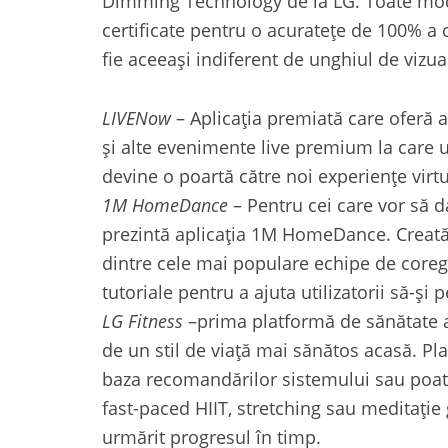
Dimming Technology de la LG. Toate mo
certificate pentru o acuratețe de 100% a cu
fie aceeași indiferent de unghiul de vizua
LIVENow
– Aplicația premiată care oferă a
și alte evenimente live premium la care ut
devine o poartă către noi experiențe virtu
1M HomeDance
– Pentru cei care vor să d
prezintă aplicația 1M HomeDance. Creată
dintre cele mai populare echipe de coregr
tutoriale pentru a ajuta utilizatorii să-și 
LG Fitness
–prima platformă de sănătate a 
de un stil de viață mai sănătos acasă. Pl
baza recomandărilor sistemului sau poate 
fast-paced HIIT, stretching sau meditație 
urmărit progresul în timp.