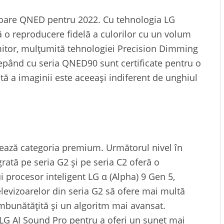
vizoare QNED pentru 2022. Cu tehnologia LG
o reproducere fidelă a culorilor cu un volum
mitor, mulțumită tehnologiei Precision Dimming
epând cu seria QNED90 sunt certificate pentru o
ltă a imaginii este aceeași indiferent de unghiul
ează categoria premium. Următorul nivel în
ată pe seria G2 și pe seria C2 oferă o
 procesor inteligent LG α (Alpha) 9 Gen 5,
levizoarelor din seria G2 să ofere mai multă
îmbunătățită și un algoritm mai avansat.
 LG AI Sound Pro pentru a oferi un sunet mai