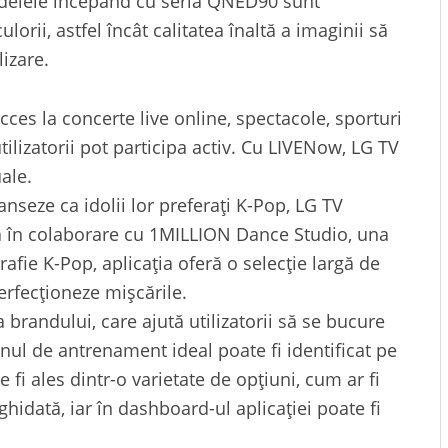
delele începând cu seria QNED90 sunt
lorii, astfel încât calitatea înaltă a imaginii să
lizare.
cces la concerte live online, spectacole, sporturi
ilizatorii pot participa activ. Cu LIVENow, LG TV
ale.
anseze ca idolii lor preferați K-Pop, LG TV
 în colaborare cu 1MILLION Dance Studio, una
afie K-Pop, aplicația oferă o selecție largă de
perfecționeze mișcările.
brandului, care ajută utilizatorii să se bucure
anul de antrenament ideal poate fi identificat pe
fi ales dintr-o varietate de opțiuni, cum ar fi
ghidată, iar în dashboard-ul aplicației poate fi