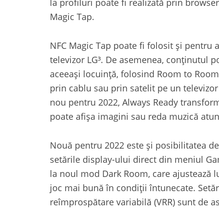
la profiluri poate fi realizată prin brows
Magic Tap.
NFC Magic Tap poate fi folosit și pentru 
televizor LG³. De asemenea, conținutul poat
aceeași locuință, folosind Room to Room 
prin cablu sau prin satelit pe un televizor
nou pentru 2022, Always Ready transformă
poate afișa imagini sau reda muzică atunc
Nouă pentru 2022 este și posibilitatea de
setările display-ului direct din meniul 
la noul mod Dark Room, care ajustează l
joc mai bună în condiții întunecate. Set
reîmprospătare variabilă (VRR) sunt de 