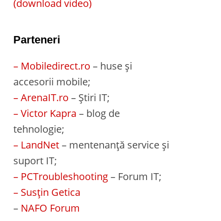
(download video)
Parteneri
– Mobiledirect.ro
– huse și
accesorii mobile;
– ArenaIT.ro
– Știri IT;
– Victor Kapra
– blog de
tehnologie;
– LandNet
– mentenanță service și
suport IT;
– PCTroubleshooting
– Forum IT;
– Susțin Getica
–
NAFO Forum