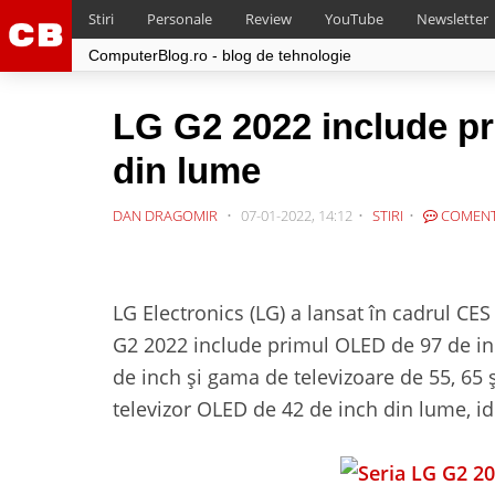
Stiri
Personale
Review
YouTube
Newsletter
ComputerBlog.ro - blog de tehnologie
LG G2 2022 include p
din lume
DAN DRAGOMIR
07-01-2022, 14:12
STIRI
COMENT
LG Electronics (LG) a lansat în cadrul CE
G2 2022 include primul OLED de 97 de in
de inch și gama de televizoare de 55, 65
televizor OLED de 42 de inch din lume, id