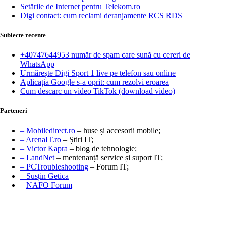
Setările de Internet pentru Telekom.ro
Digi contact: cum reclami deranjamente RCS RDS
Subiecte recente
+40747644953 număr de spam care sună cu cereri de
WhatsApp
Urmărește Digi Sport 1 live pe telefon sau online
Aplicația Google s-a oprit: cum rezolvi eroarea
Cum descarc un video TikTok (download video)
Parteneri
– Mobiledirect.ro
– huse și accesorii mobile;
– ArenaIT.ro
– Știri IT;
– Victor Kapra
– blog de tehnologie;
– LandNet
– mentenanță service și suport IT;
– PCTroubleshooting
– Forum IT;
– Susțin Getica
–
NAFO Forum