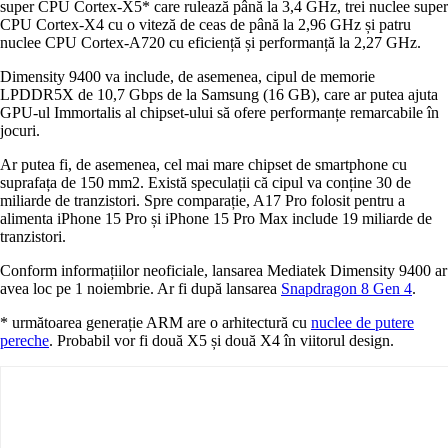
super CPU Cortex-X5* care rulează până la 3,4 GHz, trei nuclee super
CPU Cortex-X4 cu o viteză de ceas de până la 2,96 GHz și patru
nuclee CPU Cortex-A720 cu eficiență și performanță la 2,27 GHz.
Dimensity 9400 va include, de asemenea, cipul de memorie
LPDDR5X de 10,7 Gbps de la Samsung (16 GB), care ar putea ajuta
GPU-ul Immortalis al chipset-ului să ofere performanțe remarcabile în
jocuri.
Ar putea fi, de asemenea, cel mai mare chipset de smartphone cu
suprafața de 150 mm2. Există speculații că cipul va conține 30 de
miliarde de tranzistori. Spre comparație, A17 Pro folosit pentru a
alimenta iPhone 15 Pro și iPhone 15 Pro Max include 19 miliarde de
tranzistori.
Conform informațiilor neoficiale, lansarea Mediatek Dimensity 9400 ar
avea loc pe 1 noiembrie. Ar fi după lansarea
Snapdragon 8 Gen 4
.
* următoarea generație ARM are o arhitectură cu
nuclee de putere
pereche
. Probabil vor fi două X5 și două X4 în viitorul design.