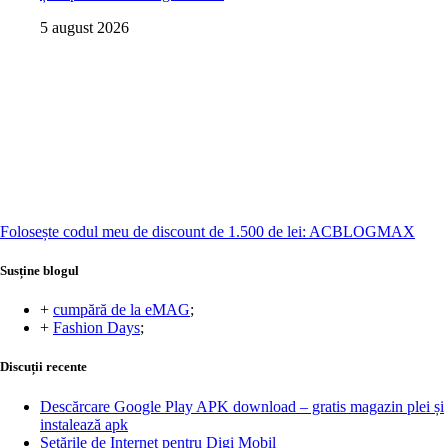
5 august 2026
Folosește codul meu de discount de 1.500 de lei: ACBLOGMAX
Susține blogul
+
cumpără de la eMAG
;
+
Fashion Days
;
Discuții recente
Descărcare Google Play APK download – gratis magazin plei și
instalează apk
Setările de Internet pentru Digi Mobil