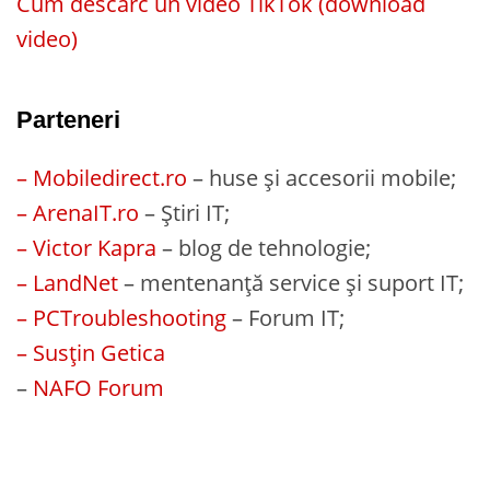
Cum descarc un video TikTok (download
video)
Parteneri
– Mobiledirect.ro
– huse și accesorii mobile;
– ArenaIT.ro
– Știri IT;
– Victor Kapra
– blog de tehnologie;
– LandNet
– mentenanță service și suport IT;
– PCTroubleshooting
– Forum IT;
– Susțin Getica
–
NAFO Forum