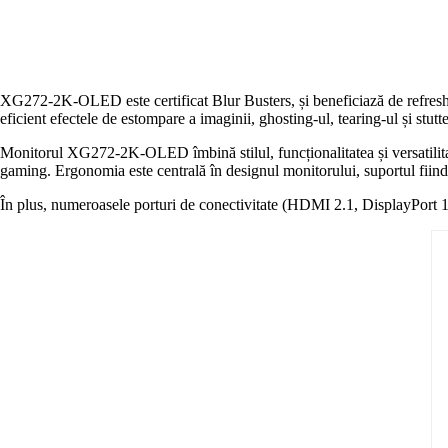
XG272-2K-OLED este certificat Blur Busters, și beneficiază de refre
eficient efectele de estompare a imaginii, ghosting-ul, tearing-ul și stut
Monitorul XG272-2K-OLED îmbină stilul, funcționalitatea și versatilita
gaming. Ergonomia este centrală în designul monitorului, suportul fiind a
În plus, numeroasele porturi de conectivitate (HDMI 2.1, DisplayPort 