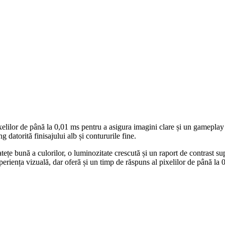
elilor de până la 0,01 ms pentru a asigura imagini clare și un gameplay 
 datorită finisajului alb și contururile fine.
nă a culorilor, o luminozitate crescută și un raport de contrast superi
nța vizuală, dar oferă și un timp de răspuns al pixelilor de până la 0,01