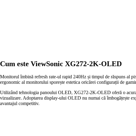
Cum este ViewSonic XG272-2K-OLED
Monitorul îmbină refresh rate-ul rapid 240Hz și timpul de răspuns al pix
ergonomic al monitorului sporește estetica oricărei configurații de gaming
Utilizând tehnologia panoului OLED, XG272-2K-OLED oferă o acuratețe bu
vizualizare. Adoptarea display-ului OLED nu numai că îmbogățește experie
avantajul competitiv.