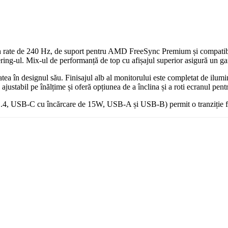
sh rate de 240 Hz, de suport pentru AMD FreeSync Premium și compati
tering-ul. Mix-ul de performanță de top cu afișajul superior asigură un ga
tea în designul său. Finisajul alb al monitorului este completat de ilu
justabil pe înălțime și oferă opțiunea de a înclina și a roti ecranul pen
1.4, USB-C cu încărcare de 15W, USB-A și USB-B) permit o tranziție făr