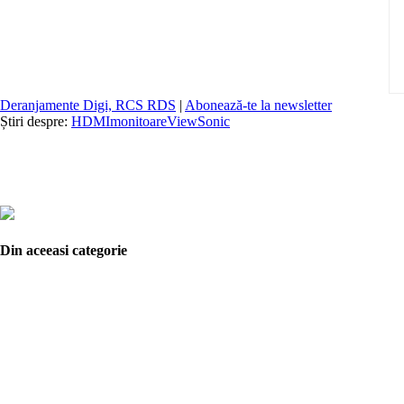
Deranjamente Digi, RCS RDS
|
Abonează-te la newsletter
Știri despre:
HDMI
monitoare
ViewSonic
Din aceeasi categorie