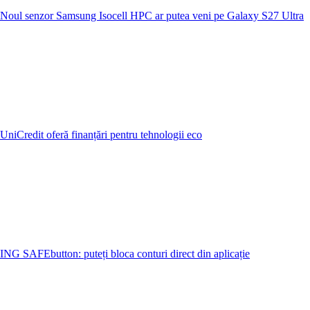
Noul senzor Samsung Isocell HPC ar putea veni pe Galaxy S27 Ultra
UniCredit oferă finanțări pentru tehnologii eco
ING SAFEbutton: puteți bloca conturi direct din aplicație