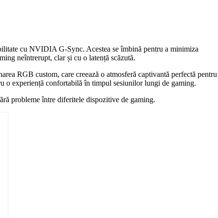
bilitate cu NVIDIA G-Sync. Acestea se îmbină pentru a minimiza
ming neîntrerupt, clar și cu o latență scăzută.
minarea RGB custom, care creează o atmosferă captivantă perfectă pentru
tru o experiență confortabilă în timpul sesiunilor lungi de gaming.
ă probleme între diferitele dispozitive de gaming.