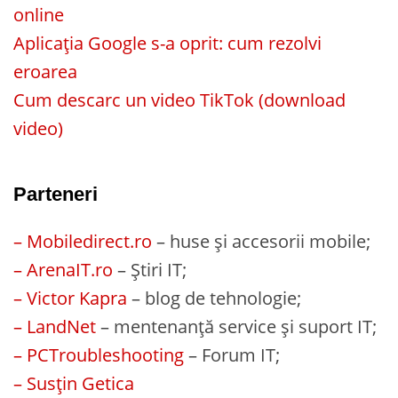
online
Aplicația Google s-a oprit: cum rezolvi
eroarea
Cum descarc un video TikTok (download
video)
Parteneri
– Mobiledirect.ro
– huse și accesorii mobile;
– ArenaIT.ro
– Știri IT;
– Victor Kapra
– blog de tehnologie;
– LandNet
– mentenanță service și suport IT;
– PCTroubleshooting
– Forum IT;
– Susțin Getica