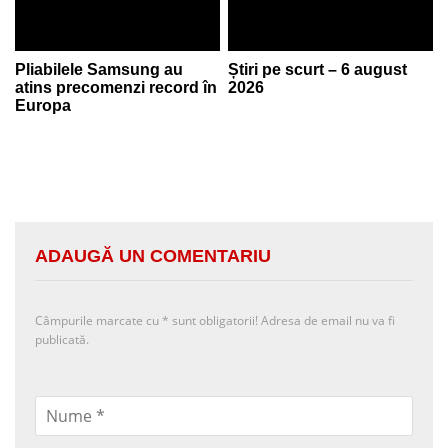
Pliabilele Samsung au
Știri pe scurt – 6 august
atins precomenzi record în
2026
Europa
ADAUGĂ UN COMENTARIU
Câmpurile marcate cu
*
sunt obligatorii! Adresa de email nu va fi
publicată.