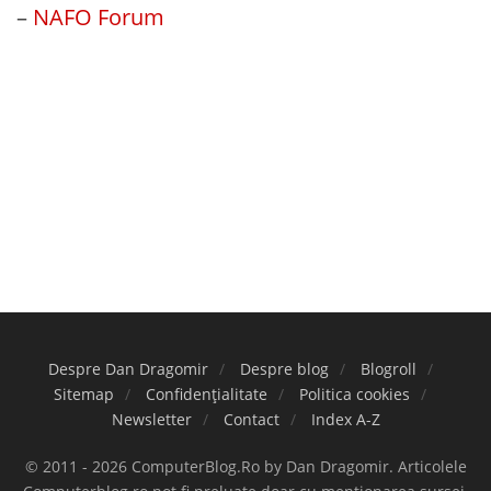
–
NAFO Forum
Despre Dan Dragomir
Despre blog
Blogroll
Sitemap
Confidențialitate
Politica cookies
Newsletter
Contact
Index A-Z
© 2011 - 2026 ComputerBlog.Ro by Dan Dragomir. Articolele