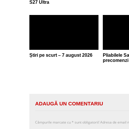
S27 Ultra
Știri pe scurt – 7 august 2026
Pliabilele 
precomenzi 
ADAUGĂ UN COMENTARIU
Câmpurile marcate cu
*
sunt obligatorii! Adresa de email n