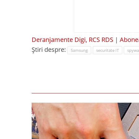
Deranjamente Digi, RCS RDS
|
Abonea
Știri despre:
Samsung
securitate IT
spywa