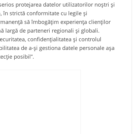
erios protejarea datelor utilizatorilor noștri și
 în strictă conformitate cu legile și
rmanență să îmbogățim experiența clienților
largă de parteneri regionali și globali.
curitatea, confidențialitatea și controlul
sibilitatea de a-și gestiona datele personale așa
ecție posibil”.