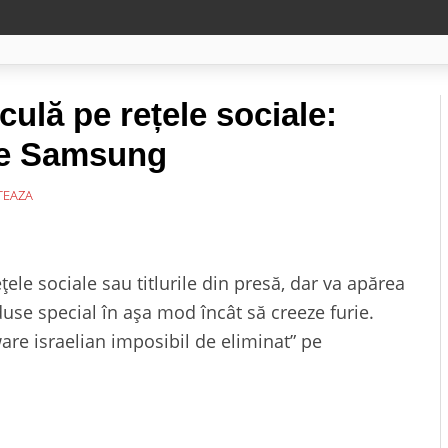
culă pe rețele sociale:
le Samsung
EAZA
țele sociale sau titlurile din presă, dar va apărea
duse special în așa mod încât să creeze furie.
are israelian imposibil de eliminat” pe