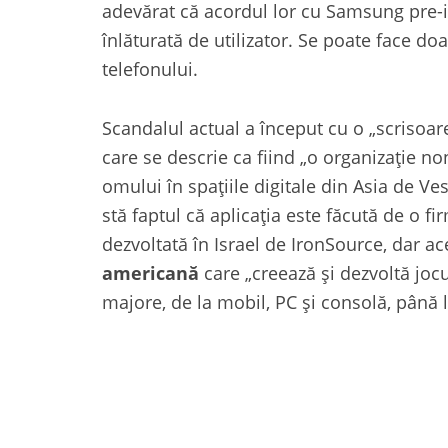
adevărat că acordul lor cu Samsung pre-in
înlăturată de utilizator. Se poate face do
telefonului.
Scandalul actual a început cu o „scrisoa
care se descrie ca fiind „o organizație n
omului în spațiile digitale din Asia de Ve
stă faptul că aplicația este făcută de o fi
dezvoltată în Israel de IronSource, dar a
americană
care „creează și dezvoltă jocu
majore, de la mobil, PC și consolă, până la