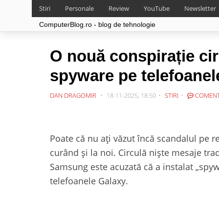
Stiri
Personale
Review
YouTube
Newsletter
ComputerBlog.ro - blog de tehnologie
O nouă conspirație cir
spyware pe telefoane
DAN DRAGOMIR
18-11-2025, 18:50
STIRI
COMENT
Poate că nu ați văzut încă scandalul pe re
curând și la noi. Circulă niște mesaje tra
Samsung este acuzată că a instalat „spyw
telefoanele Galaxy.