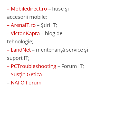
– Mobiledirect.ro
– huse și
accesorii mobile;
– ArenaIT.ro
– Știri IT;
– Victor Kapra
– blog de
tehnologie;
– LandNet
– mentenanță service și
suport IT;
– PCTroubleshooting
– Forum IT;
– Susțin Getica
–
NAFO Forum