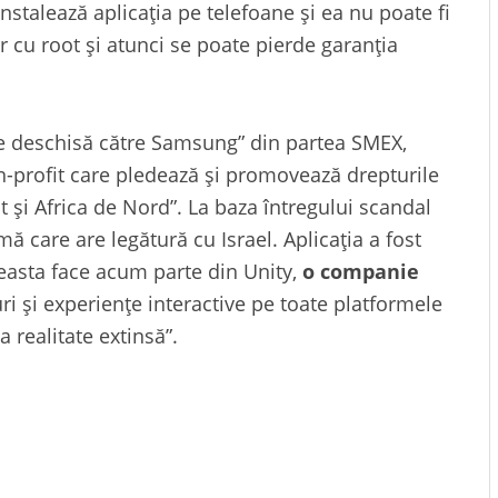
stalează aplicația pe telefoane și ea nu poate fi
ar cu root și atunci se poate pierde garanția
re deschisă către Samsung” din partea SMEX,
on-profit care pledează și promovează drepturile
st și Africa de Nord”. La baza întregului scandal
rmă care are legătură cu Israel. Aplicația a fost
ceasta face acum parte din Unity,
o companie
ri și experiențe interactive pe toate platformele
 realitate extinsă”.