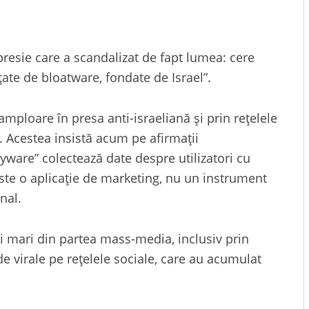
resie care a scandalizat de fapt lumea: cere
țate de bloatware, fondate de Israel”.
ploare în presa anti-israeliană și prin rețelele
. Acestea insistă acum pe afirmații
are” colectează date despre utilizatori cu
e este o aplicație de marketing, nu un instrument
nal.
 mari din partea mass-media, inclusiv prin
de virale pe rețelele sociale, care au acumulat