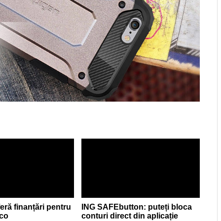
eră finanțări pentru
ING SAFEbutton: puteți bloca
eco
conturi direct din aplicație