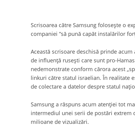
Scrisoarea către Samsung folosește o exp
companiei “să pună capăt instalărilor for
Această scrisoare deschisă prinde acum am
de influență rusești care sunt pro-Hamas
nedemonstrate conform cărora acest „spyw
linkuri către statul israelian. În realitat
de colectare a datelor despre statul națio
Samsung a răspuns acum atenției tot mai
intermediul unei serii de postări extrem 
milioane de vizualizări.