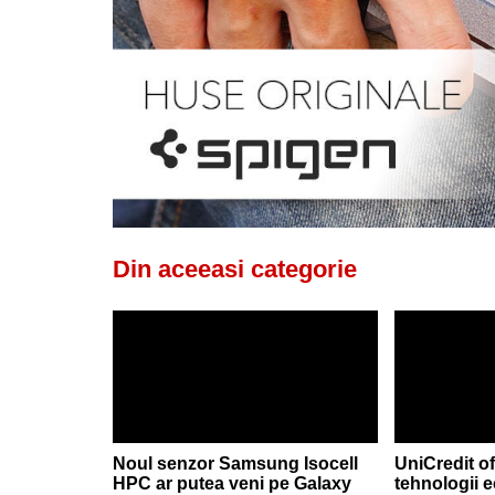
Din aceeasi categorie
Noul senzor Samsung Isocell
UniCredit of
HPC ar putea veni pe Galaxy
tehnologii 