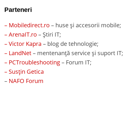
Parteneri
– Mobiledirect.ro
– huse și accesorii mobile;
– ArenaIT.ro
– Știri IT;
– Victor Kapra
– blog de tehnologie;
– LandNet
– mentenanță service și suport IT;
– PCTroubleshooting
– Forum IT;
– Susțin Getica
–
NAFO Forum