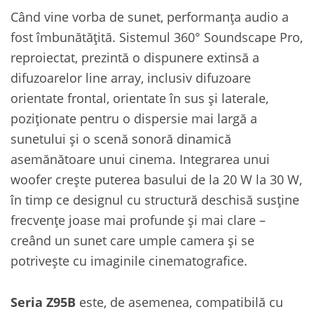
Când vine vorba de sunet, performanța audio a
fost îmbunătățită. Sistemul 360° Soundscape Pro,
reproiectat, prezintă o dispunere extinsă a
difuzoarelor line array, inclusiv difuzoare
orientate frontal, orientate în sus și laterale,
poziționate pentru o dispersie mai largă a
sunetului și o scenă sonoră dinamică
asemănătoare unui cinema. Integrarea unui
woofer crește puterea basului de la 20 W la 30 W,
în timp ce designul cu structură deschisă susține
frecvențe joase mai profunde și mai clare –
creând un sunet care umple camera și se
potrivește cu imaginile cinematografice.
Seria Z95B
este, de asemenea, compatibilă cu