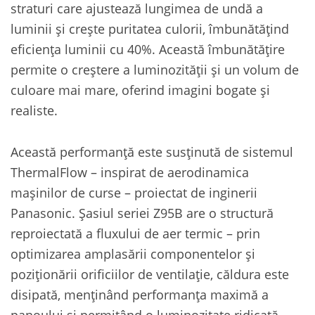
straturi care ajustează lungimea de undă a
luminii și crește puritatea culorii, îmbunătățind
eficiența luminii cu 40%. Această îmbunătățire
permite o creștere a luminozității și un volum de
culoare mai mare, oferind imagini bogate și
realiste.
Această performanță este susținută de sistemul
ThermalFlow – inspirat de aerodinamica
mașinilor de curse – proiectat de inginerii
Panasonic. Șasiul seriei Z95B are o structură
reproiectată a fluxului de aer termic – prin
optimizarea amplasării componentelor și
poziționării orificiilor de ventilație, căldura este
disipată, menținând performanța maximă a
panoului și permițând o luminozitate ridicată