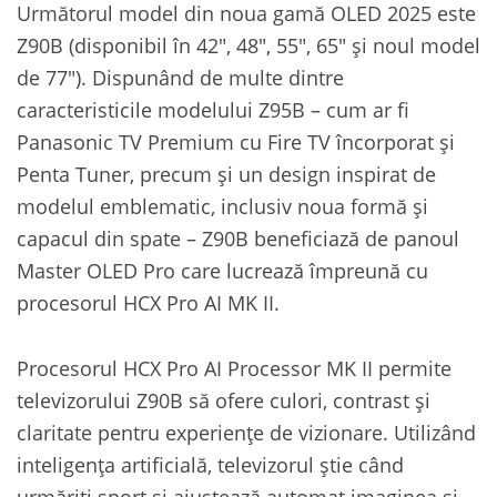
Următorul model din noua gamă OLED 2025 este
Z90B (disponibil în 42″, 48″, 55″, 65″ și noul model
de 77″). Dispunând de multe dintre
caracteristicile modelului Z95B – cum ar fi
Panasonic TV Premium cu Fire TV încorporat și
Penta Tuner, precum și un design inspirat de
modelul emblematic, inclusiv noua formă și
capacul din spate – Z90B beneficiază de panoul
Master OLED Pro care lucrează împreună cu
procesorul HCX Pro AI MK II.
Procesorul HCX Pro AI Processor MK II permite
televizorului Z90B să ofere culori, contrast și
claritate pentru experiențe de vizionare. Utilizând
inteligența artificială, televizorul știe când
urmăriți sport și ajustează automat imaginea și