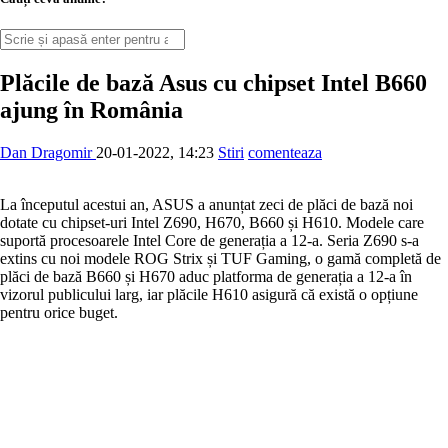
Plăcile de bază Asus cu chipset Intel B660
ajung în România
Dan Dragomir
20-01-2022, 14:23
Stiri
comenteaza
La începutul acestui an, ASUS a anunțat zeci de plăci de bază noi
dotate cu chipset-uri Intel Z690, H670, B660 și H610. Modele care
suportă procesoarele Intel Core de generația a 12-a. Seria Z690 s-a
extins cu noi modele ROG Strix și TUF Gaming, o gamă completă de
plăci de bază B660 și H670 aduc platforma de generația a 12-a în
vizorul publicului larg, iar plăcile H610 asigură că există o opțiune
pentru orice buget.