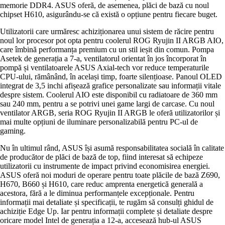
memorie DDR4. ASUS oferă, de asemenea, plăci de bază cu noul
chipset H610, asigurându-se că există o opțiune pentru fiecare buget.
Utilizatorii care urmăresc achiziționarea unui sistem de răcire pentru
noul lor procesor pot opta pentru coolerul ROG Ryujin II ARGB AIO,
care îmbină performanța premium cu un stil ieșit din comun. Pompa
Asetek de generația a 7-a, ventilatorul orientat în jos încorporat în
pompă și ventilatoarele ASUS Axial-tech vor reduce temperaturile
CPU-ului, rămânând, în același timp, foarte silențioase. Panoul OLED
integrat de 3,5 inchi afișează grafice personalizate sau informații vitale
despre sistem. Coolerul AIO este disponibil cu radiatoare de 360 mm
sau 240 mm, pentru a se potrivi unei game largi de carcase. Cu noul
ventilator ARGB, seria ROG Ryujin II ARGB le oferă utilizatorilor și
mai multe opțiuni de iluminare personalizabilă pentru PC-ul de
gaming.
Nu în ultimul rând, ASUS își asumă responsabilitatea socială în calitate
de producător de plăci de bază de top, fiind interesat să echipeze
utilizatorii cu instrumente de impact privind economisirea energiei.
ASUS oferă noi moduri de operare pentru toate plăcile de bază Z690,
H670, B660 și H610, care reduc amprenta energetică generală a
acestora, fără a le diminua performanțele excepționale. Pentru
informații mai detaliate și specificații, te rugăm să consulți ghidul de
achiziție Edge Up. Iar pentru informații complete și detaliate despre
oricare model Intel de generația a 12-a, accesează hub-ul ASUS