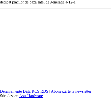
dedicat plăcilor de bază Intel de generația a-12-a.
Deranjamente Digi, RCS RDS
|
Abonează-te la newsletter
Știri despre:
Asus
Hardware