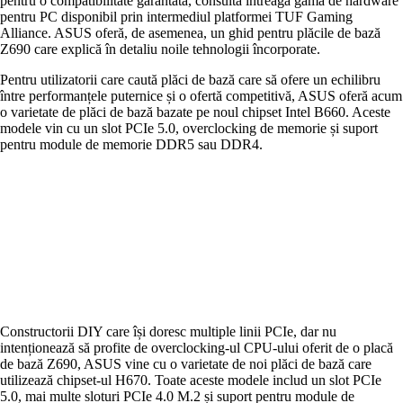
pentru o compatibilitate garantată, consultă întreaga gamă de hardware
pentru PC disponibil prin intermediul platformei TUF Gaming
Alliance. ASUS oferă, de asemenea, un ghid pentru plăcile de bază
Z690 care explică în detaliu noile tehnologii încorporate.
Pentru utilizatorii care caută plăci de bază care să ofere un echilibru
între performanțele puternice și o ofertă competitivă, ASUS oferă acum
o varietate de plăci de bază bazate pe noul chipset Intel B660. Aceste
modele vin cu un slot PCIe 5.0, overclocking de memorie și suport
pentru module de memorie DDR5 sau DDR4.
Constructorii DIY care își doresc multiple linii PCIe, dar nu
intenționează să profite de overclocking-ul CPU-ului oferit de o placă
de bază Z690, ASUS vine cu o varietate de noi plăci de bază care
utilizează chipset-ul H670. Toate aceste modele includ un slot PCIe
5.0, mai multe sloturi PCIe 4.0 M.2 și suport pentru module de