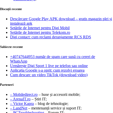
Discuții recente
Descărcare Google Play APK download – gratis magazin plei și
instalează apk
Setările de Internet pentru Digi Mobil
Setările de Internet pentru Telekom.ro
Digi contact: cum reclami deranjamente RCS RDS
Subiecte recente
+40747644953 număr de spam care sună cu cereri de
WhatsApp
Urmărește Digi Sport 1 live pe telefon sau online
Aplicația Google s-a oprit: cum rezolvi eroarea
Cum descarc un video TikTok (download video)
Parteneri
– Mobiledirect.ro
– huse și accesorii mobile;
– ArenaIT.ro
– Știri IT;
– Victor Kapra
– blog de tehnologie;
– LandNet
– mentenanță service și suport IT;
– PCTroubleshooting
– Forum IT;