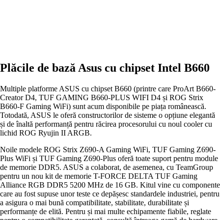
Plăcile de bază Asus cu chipset Intel B660
Multiple platforme ASUS cu chipset B660 (printre care ProArt B660-
Creator D4, TUF GAMING B660-PLUS WIFI D4 și ROG Strix
B660-F Gaming WiFi) sunt acum disponibile pe piața românească.
Totodată, ASUS le oferă constructorilor de sisteme o opțiune elegantă
și de înaltă performanță pentru răcirea procesorului cu noul cooler cu
lichid ROG Ryujin II ARGB.
Noile modele ROG Strix Z690-A Gaming WiFi, TUF Gaming Z690-
Plus WiFi și TUF Gaming Z690-Plus oferă toate suport pentru module
de memorie DDR5. ASUS a colaborat, de asemenea, cu TeamGroup
pentru un nou kit de memorie T-FORCE DELTA TUF Gaming
Alliance RGB DDR5 5200 MHz de 16 GB. Kitul vine cu componente
care au fost supuse unor teste ce depășesc standardele industriei, pentru
a asigura o mai bună compatibilitate, stabilitate, durabilitate și
performanțe de elită. Pentru și mai multe echipamente fiabile, reglate