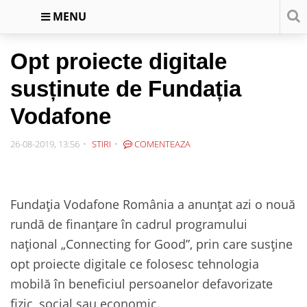
MENU
Opt proiecte digitale
susținute de Fundația
Vodafone
26-08-2019, 13:56
STIRI
COMENTEAZA
Fundația Vodafone România a anunțat azi o nouă
rundă de finanțare în cadrul programului
național „Connecting for Good”, prin care susține
opt proiecte digitale ce folosesc tehnologia
mobilă în beneficiul persoanelor defavorizate
fizic, social sau economic.