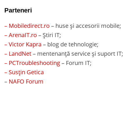
Parteneri
– Mobiledirect.ro
– huse și accesorii mobile;
– ArenaIT.ro
– Știri IT;
– Victor Kapra
– blog de tehnologie;
– LandNet
– mentenanță service și suport IT;
– PCTroubleshooting
– Forum IT;
– Susțin Getica
–
NAFO Forum