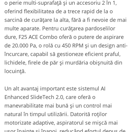
o perie multi-suprafață și un accesoriu 2 în 1,
oferind flexibilitatea de a trece rapid de la o
sarcină de curățare la alta, fără a fi nevoie de mai
multe aparate. Pentru curățarea pardoselilor
dure, F25 ACE Combo oferă o putere de aspirare
de 20.000 Pa, o rolă cu 450 RPM și un design anti-
încurcare, capabil să gestioneze eficient praful,
lichidele, firele de păr și murdăria obișnuită din
locuință.
Un alt avantaj important este sistemul AI
Enhanced SlideTech 2.0, care oferă o
manevrabilitate mai bună și un control mai
natural în timpul utilizării. Datorită roților
motorizate adaptive, aspiratorul se mișcă mai
ușor înainte și înapoi, reducând efortul depus de