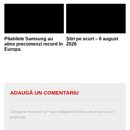
Pliabilele Samsung au
Știri pe scurt – 6 august
atins precomenzi record în
2026
Europa
ADAUGĂ UN COMENTARIU
Câmpurile marcate cu
*
sunt obligatorii! Adresa de email nu va fi
publicată.