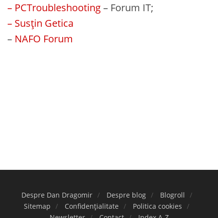
– PCTroubleshooting
– Forum IT;
– Susțin Getica
–
NAFO Forum
Despre Dan Dragomir
Despre blog
Blogroll
Sitemap
Confidențialitate
Politica cookies
Newsletter
Contact
Index A-Z