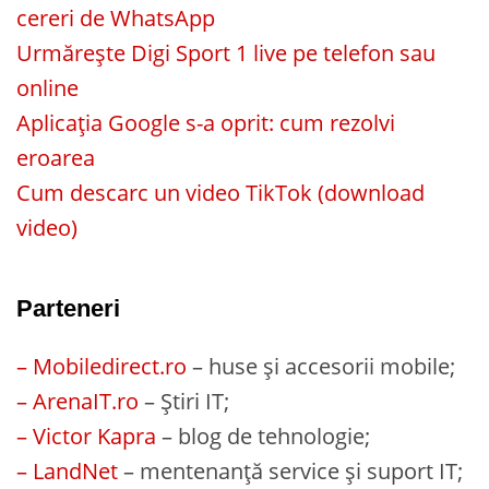
cereri de WhatsApp
Urmărește Digi Sport 1 live pe telefon sau
online
Aplicația Google s-a oprit: cum rezolvi
eroarea
Cum descarc un video TikTok (download
video)
Parteneri
– Mobiledirect.ro
– huse și accesorii mobile;
– ArenaIT.ro
– Știri IT;
– Victor Kapra
– blog de tehnologie;
– LandNet
– mentenanță service și suport IT;