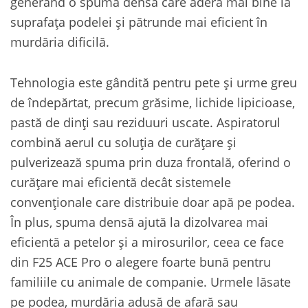
generând o spumă densă care aderă mai bine la
suprafața podelei și pătrunde mai eficient în
murdăria dificilă.
Tehnologia este gândită pentru pete și urme greu
de îndepărtat, precum grăsime, lichide lipicioase,
pastă de dinți sau reziduuri uscate. Aspiratorul
combină aerul cu soluția de curățare și
pulverizează spuma prin duza frontală, oferind o
curățare mai eficientă decât sistemele
convenționale care distribuie doar apă pe podea.
În plus, spuma densă ajută la dizolvarea mai
eficientă a petelor și a mirosurilor, ceea ce face
din F25 ACE Pro o alegere foarte bună pentru
familiile cu animale de companie. Urmele lăsate
pe podea, murdăria adusă de afară sau