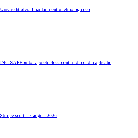
UniCredit oferă finanțări pentru tehnologii eco
ING SAFEbutton: puteți bloca conturi direct din aplicație
Știri pe scurt – 7 august 2026