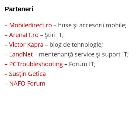
Parteneri
– Mobiledirect.ro
– huse și accesorii mobile;
– ArenaIT.ro
– Știri IT;
– Victor Kapra
– blog de tehnologie;
– LandNet
– mentenanță service și suport IT;
– PCTroubleshooting
– Forum IT;
– Susțin Getica
–
NAFO Forum