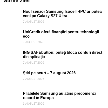
Stirile zilei
Noul senzor Samsung Isocell HPC ar putea
veni pe Galaxy S27 Ultra
7 AUGUST 2026
UniCredit oferă finanțări pentru tehnologii
eco
7 AUGUST 2026
ING SAFEbutton: puteți bloca conturi direct
din aplicație
7 AUGUST 2026
Știri pe scurt – 7 august 2026
7 AUGUST 2026
Pliabilele Samsung au atins precomenzi
record în Europa
6 AUGUST 2026