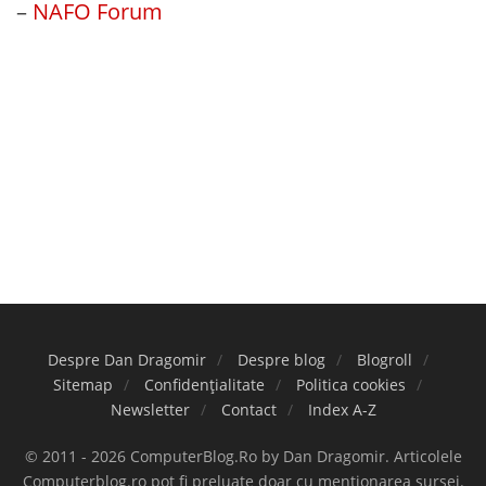
–
NAFO Forum
Despre Dan Dragomir
Despre blog
Blogroll
Sitemap
Confidențialitate
Politica cookies
Newsletter
Contact
Index A-Z
© 2011 - 2026 ComputerBlog.Ro by Dan Dragomir. Articolele
Computerblog.ro pot fi preluate doar cu menționarea sursei.