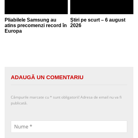
Pliabilele Samsung au
Știri pe scurt – 6 august
atins precomenzi record în
2026
Europa
ADAUGĂ UN COMENTARIU
Câmpurile marcate cu
*
sunt obligatorii! Adresa de email nu va fi
publicată.