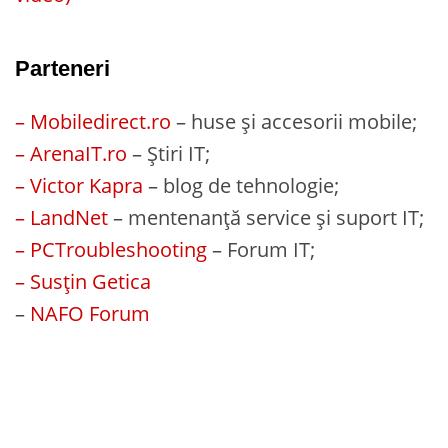
Parteneri
– Mobiledirect.ro
– huse și accesorii mobile;
– ArenaIT.ro
– Știri IT;
– Victor Kapra
– blog de tehnologie;
– LandNet
– mentenanță service și suport IT;
– PCTroubleshooting
– Forum IT;
– Susțin Getica
–
NAFO Forum