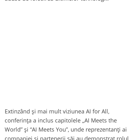
Extinzând și mai mult viziunea AI for All,
conferința a inclus capitolele „AI Meets the
World” și “AI Meets You”, unde reprezentanți ai
companiei și partenerii săi au demonstrat rolul