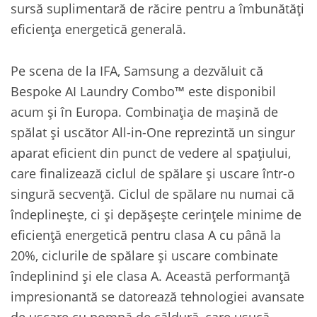
sursă suplimentară de răcire pentru a îmbunătăți
eficiența energetică generală.
Pe scena de la IFA, Samsung a dezvăluit că
Bespoke AI Laundry Combo™ este disponibil
acum și în Europa. Combinația de mașină de
spălat și uscător All-in-One reprezintă un singur
aparat eficient din punct de vedere al spațiului,
care finalizează ciclul de spălare și uscare într-o
singură secvență. Ciclul de spălare nu numai că
îndeplinește, ci și depășește cerințele minime de
eficiență energetică pentru clasa A cu până la
20%, ciclurile de spălare și uscare combinate
îndeplinind și ele clasa A. Această performanță
impresionantă se datorează tehnologiei avansate
de uscare cu pompă de căldură, care usucă