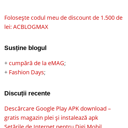
Folosește codul meu de discount de 1.500 de
lei: ACBLOGMAX
Susține blogul
+
cumpără de la eMAG
;
+
Fashion Days
;
Discuții recente
Descărcare Google Play APK download –
gratis magazin plei și instalează apk
Setările de Internet pentru Digi Mobil