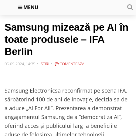
MENU
Samsung mizează pe AI în
toate produsele – IFA
Berlin
05-09-2024, 14:35
STIRI
COMENTEAZA
Samsung Electronicsa reconfirmat pe scena IFA,
sărbătorind 100 de ani de inovație, decizia sa de
a aduce „AI For All”. Prezentarea a demonstrat
angajamentul Samsung de a “democratiza AI”,
oferind acces și publicului larg la beneficiile
aduse de folosirea ultimelor tehnologii.