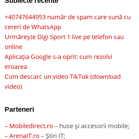
Subiecte recente
+40747644953 număr de spam care sună cu
cereri de WhatsApp
Urmărește Digi Sport 1 live pe telefon sau
online
Aplicația Google s-a oprit: cum rezolvi
eroarea
Cum descarc un video TikTok (download
video)
Parteneri
– Mobiledirect.ro
– huse și accesorii mobile;
– ArenaIT.ro
– Știri IT;