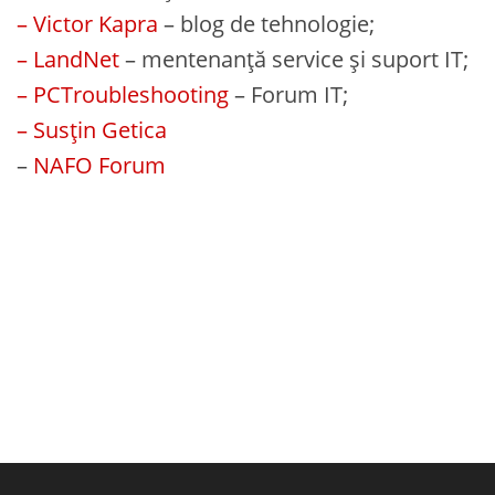
– Victor Kapra
– blog de tehnologie;
– LandNet
– mentenanță service și suport IT;
– PCTroubleshooting
– Forum IT;
– Susțin Getica
–
NAFO Forum