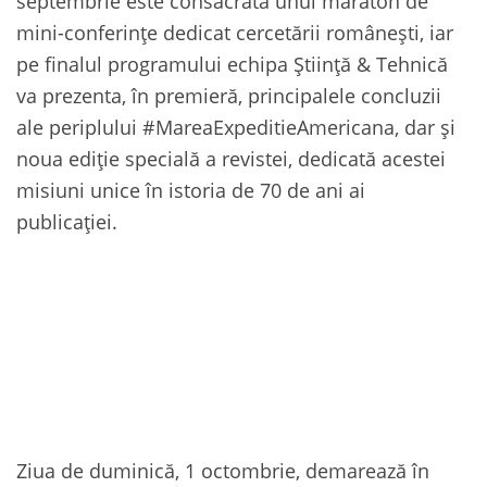
septembrie este consacrată unui maraton de
mini-conferințe dedicat cercetării românești, iar
pe finalul programului echipa Știință & Tehnică
va prezenta, în premieră, principalele concluzii
ale periplului #MareaExpeditieAmericana, dar și
noua ediție specială a revistei, dedicată acestei
misiuni unice în istoria de 70 de ani ai
publicației.
Ziua de duminică, 1 octombrie, demarează în