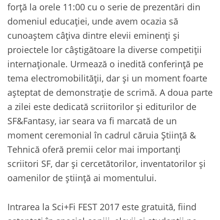
forță la orele 11:00 cu o serie de prezentări din
domeniul educației, unde avem ocazia să
cunoaștem câțiva dintre elevii eminenți și
proiectele lor câștigătoare la diverse competiții
internaționale. Urmează o inedită conferință pe
tema electromobilității, dar și un moment foarte
așteptat de demonstrație de scrimă. A doua parte
a zilei este dedicată scriitorilor și editurilor de
SF&Fantasy, iar seara va fi marcată de un
moment ceremonial în cadrul căruia Știință &
Tehnică oferă premii celor mai importanți
scriitori SF, dar și cercetătorilor, inventatorilor și
oamenilor de știință ai momentului.
Intrarea la Sci+Fi FEST 2017 este gratuită, fiind