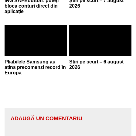
ING SAFEbutton: puteți
Știri pe scurt – 7 august
bloca conturi direct din
2026
aplicație
Pliabilele Samsung au
Știri pe scurt – 6 august
atins precomenzi record în
2026
Europa
ADAUGĂ UN COMENTARIU