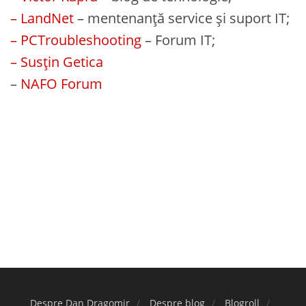
– LandNet
– mentenanță service și suport IT;
– PCTroubleshooting
– Forum IT;
– Susțin Getica
–
NAFO Forum
Despre Dan Dragomir
Despre blog
Blogroll