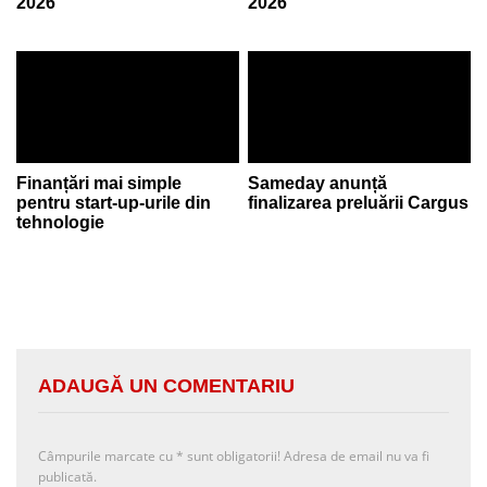
2026
2026
Finanțări mai simple
Sameday anunță
pentru start-up-urile din
finalizarea preluării Cargus
tehnologie
ADAUGĂ UN COMENTARIU
Câmpurile marcate cu
*
sunt obligatorii! Adresa de email nu va fi
publicată.