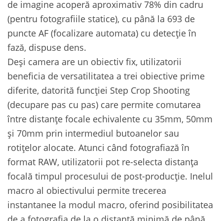
de imagine acoperă aproximativ 78% din cadru
(pentru fotografiile statice), cu până la 693 de
puncte AF (focalizare automata) cu detecție în
fază, dispuse dens.
Deși camera are un obiectiv fix, utilizatorii
beneficia de versatilitatea a trei obiective prime
diferite, datorită funcției Step Crop Shooting
(decupare pas cu pas) care permite comutarea
între distanțe focale echivalente cu 35mm, 50mm
și 70mm prin intermediul butoanelor sau
rotițelor alocate. Atunci când fotografiază în
format RAW, utilizatorii pot re-selecta distanța
focală timpul procesului de post-producție. Inelul
macro al obiectivului permite trecerea
instantanee la modul macro, oferind posibilitatea
de a fotografia de la o distanță minimă de până