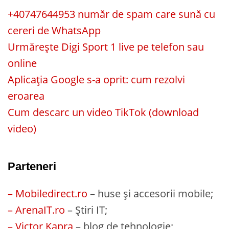
+40747644953 număr de spam care sună cu
cereri de WhatsApp
Urmărește Digi Sport 1 live pe telefon sau
online
Aplicația Google s-a oprit: cum rezolvi
eroarea
Cum descarc un video TikTok (download
video)
Parteneri
– Mobiledirect.ro
– huse și accesorii mobile;
– ArenaIT.ro
– Știri IT;
– Victor Kapra
– blog de tehnologie;