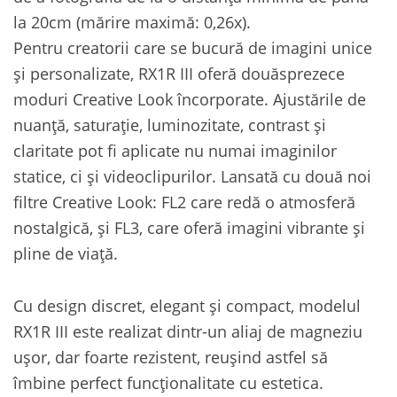
la 20cm (mărire maximă: 0,26x).
Pentru creatorii care se bucură de imagini unice
și personalizate, RX1R III oferă douăsprezece
moduri Creative Look încorporate. Ajustările de
nuanță, saturație, luminozitate, contrast și
claritate pot fi aplicate nu numai imaginilor
statice, ci și videoclipurilor. Lansată cu două noi
filtre Creative Look: FL2 care redă o atmosferă
nostalgică, și FL3, care oferă imagini vibrante și
pline de viață.
Cu design discret, elegant și compact, modelul
RX1R III este realizat dintr-un aliaj de magneziu
ușor, dar foarte rezistent, reușind astfel să
îmbine perfect funcționalitate cu estetica.