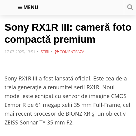
MENU
Sony RX1R III: cameră foto
compactă premium
17-07-2025, 13:51
STIRI
COMENTEAZA
Sony RX1R III a fost lansată oficial. Este cea de-a
treia generație a renumitei serii RX1R. Noul
model este echipat cu senzor de imagine CMOS
Exmor R de 61 megapixelii 35 mm Full-Frame, cel
mai recent procesor de BIONZ XR și un obiectiv
ZEISS Sonnar T* 35 mm F2.