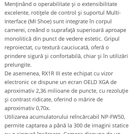
Menținând o operabilitate și o extensibilitate
excelente, rotițele de control și suportul Multi-
Interface (MI Shoe) sunt integrate în corpul
camerei, creând o suprafață superioară aproape
monolitică din punct de vedere estetic. Gripul
reproiectat, cu textură cauciucată, oferă o
prindere sigură și confortabilă, chiar și în utilizări
prelungite.
De asemenea, RX1R III este echipat cu vizor
electronic ce dispune un ecran OELD XGA de
aproximativ 2,36 milioane de puncte, cu rezoluție
și contrast ridicate, oferind o mărire de
aproximativ 0,70x.
Utilizarea acumulatorului reîncărcabil NP-FW50,
permite captarea a până la 300 de imagini statice
cu o singură încărcare. Camera dispune de un