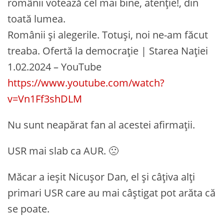
românii votează cel mai bine, atenție!, din
toată lumea.
Românii și alegerile. Totuși, noi ne-am făcut
treaba. Ofertă la democrație | Starea Nației
1.02.2024 – YouTube
https://www.youtube.com/watch?
v=Vn1Ff3shDLM
Nu sunt neapărat fan al acestei afirmații.
USR mai slab ca AUR. 🙁
Măcar a ieșit Nicușor Dan, el și câțiva alți
primari USR care au mai câștigat pot arăta că
se poate.