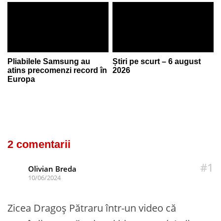
Pliabilele Samsung au
Știri pe scurt – 6 august
atins precomenzi record în
2026
Europa
2 comentarii
#1
Olivian Breda
10/06/2024
Zicea Dragoș Pătraru într-un video că