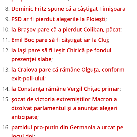
Dominic Fritz spune că a câștigat Timișoara
;
PSD ar fi pierdut alegerile la Ploiești
;
la Brașov pare că a pierdut Coliban, păcat
;
Emil Boc pare să fi câștigat iar la Cluj
;
la Iași pare să fi ieșit Chirică pe fondul
prezenței slabe
;
la Craiova pare că rămâne Olguța, conform
exit-poll-ului
;
la Constanța rămâne Vergil Chițac primar
;
șocat de victoria extremiștilor Macron a
dizolvat parlamentul și a anunțat alegeri
anticipate
;
partidul pro-putin din Germania a urcat pe
locul doi
;