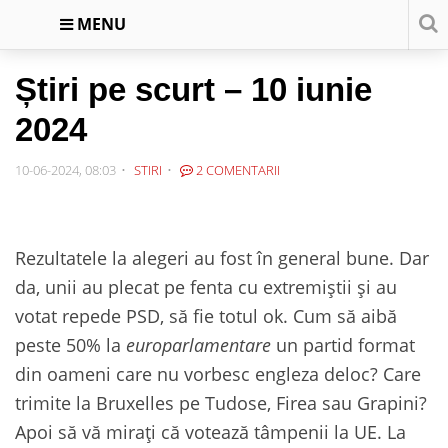
MENU
Știri pe scurt – 10 iunie
2024
10-06-2024, 08:03
STIRI
2 COMENTARII
Rezultatele la alegeri au fost în general bune. Dar
da, unii au plecat pe fenta cu extremiștii și au
votat repede PSD, să fie totul ok. Cum să aibă
peste 50% la
europarlamentare
un partid format
din oameni care nu vorbesc engleza deloc? Care
trimite la Bruxelles pe Tudose, Firea sau Grapini?
Apoi să vă mirați că votează tâmpenii la UE. La