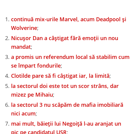
continuă mix-urile Marvel, acum Deadpool și
Wolverine
;
Nicușor Dan a câștigat fără emoții un nou
mandat
;
a promis un referendum local să stabilim cum
se împart fondurile
;
Clotilde pare să fi câștigat iar, la limită
;
la sectorul doi este tot un scor strâns, dar
mizez pe Mihaiu
;
la sectorul 3 nu scăpăm de mafia imobiliară
nici acum
;
mai mult, băieții lui Negoiță l-au aranjat un
pic pe candidatul USR
;