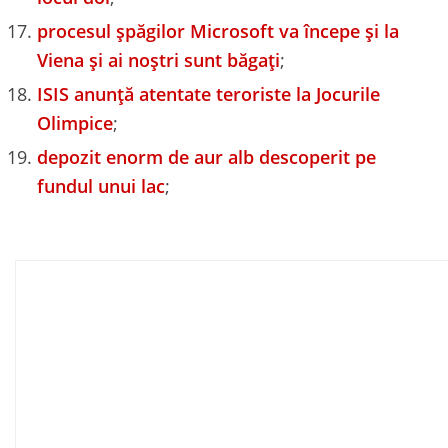
procesul șpăgilor Microsoft va începe și la
Viena și ai noștri sunt băgați
;
ISIS anunță atentate teroriste la Jocurile
Olimpice
;
depozit enorm de aur alb descoperit pe
fundul unui lac
;