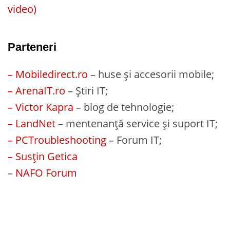
video)
Parteneri
– Mobiledirect.ro
– huse și accesorii mobile;
– ArenaIT.ro
– Știri IT;
– Victor Kapra
– blog de tehnologie;
– LandNet
– mentenanță service și suport IT;
– PCTroubleshooting
– Forum IT;
– Susțin Getica
–
NAFO Forum