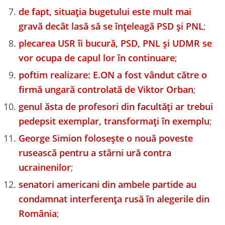
de fapt, situația bugetului este mult mai
gravă decât lasă să se înțeleagă PSD și PNL
;
plecarea USR îi bucură, PSD, PNL și UDMR se
vor ocupa de capul lor în continuare
;
poftim realizare: E.ON a fost vândut către o
firmă ungară controlată de Viktor Orban
;
genul ăsta de profesori din facultăți ar trebui
pedepsit exemplar, transformați în exemplu
;
George Simion folosește o nouă poveste
rusească pentru a stârni ură contra
ucrainenilor
;
senatori americani din ambele partide au
condamnat interferența rusă în alegerile din
România
;