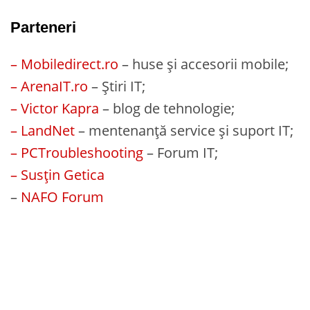
Parteneri
– Mobiledirect.ro
– huse și accesorii mobile;
– ArenaIT.ro
– Știri IT;
– Victor Kapra
– blog de tehnologie;
– LandNet
– mentenanță service și suport IT;
– PCTroubleshooting
– Forum IT;
– Susțin Getica
–
NAFO Forum