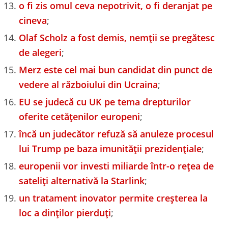
o fi zis omul ceva nepotrivit, o fi deranjat pe
cineva
;
Olaf Scholz a fost demis, nemții se pregătesc
de alegeri
;
Merz este cel mai bun candidat din punct de
vedere al războiului din Ucraina
;
EU se judecă cu UK pe tema drepturilor
oferite cetățenilor europeni
;
încă un judecător refuză să anuleze procesul
lui Trump pe baza imunității prezidențiale
;
europenii vor investi miliarde într-o rețea de
sateliți alternativă la Starlink
;
un tratament inovator permite creșterea la
loc a dinților pierduți
;