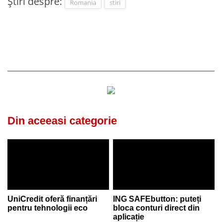
Știri despre:
Romania
stiri
Din aceeasi categorie
UniCredit oferă finanțări
ING SAFEbutton: puteți
pentru tehnologii eco
bloca conturi direct din
aplicație