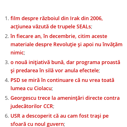
film despre războiul din Irak din 2006,
acțiunea văzută de trupele SEALs
;
în fiecare an, în decembrie, citim aceste
materiale despre Revoluție și apoi nu învățăm
nimic
;
o nouă inițiativă bună, dar programa proastă
și predarea în silă vor anula efectele
;
PSD se miră în continuare că nu vrea toată
lumea cu Ciolacu
;
Georgescu trece la amenințări directe contra
judecătorilor CCR
;
USR a descoperit că au cam fost trași pe
sfoară cu noul guvern
;