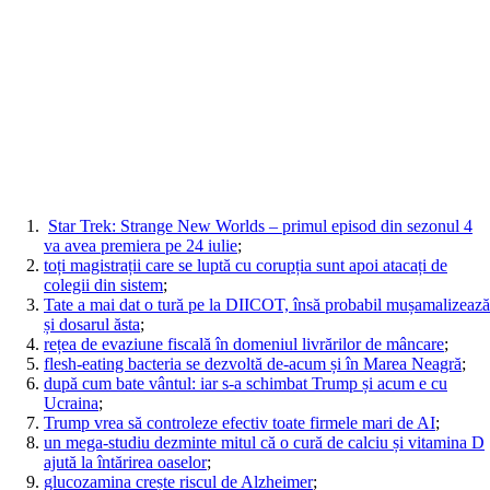
Star Trek: Strange New Worlds – primul episod din sezonul 4
va avea premiera pe 24 iulie
;
toți magistrații care se luptă cu corupția sunt apoi atacați de
colegii din sistem
;
Tate a mai dat o tură pe la DIICOT, însă probabil mușamalizează
și dosarul ăsta
;
rețea de evaziune fiscală în domeniul livrărilor de mâncare
;
flesh-eating bacteria se dezvoltă de-acum și în Marea Neagră
;
după cum bate vântul: iar s-a schimbat Trump și acum e cu
Ucraina
;
Trump vrea să controleze efectiv toate firmele mari de AI
;
un mega-studiu dezminte mitul că o cură de calciu și vitamina D
ajută la întărirea oaselor
;
glucozamina crește riscul de Alzheimer
;