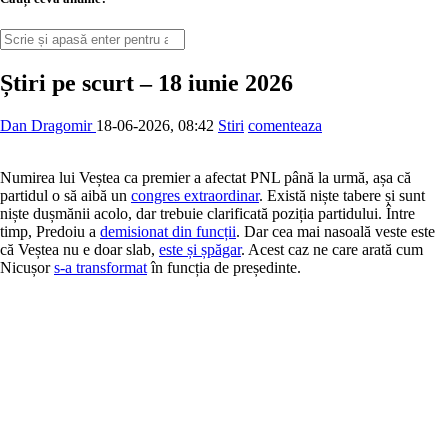
Știri pe scurt – 18 iunie 2026
Dan Dragomir
18-06-2026, 08:42
Stiri
comenteaza
Numirea lui Veștea ca premier a afectat PNL până la urmă, așa că
partidul o să aibă un
congres extraordinar
. Există niște tabere și sunt
niște dușmănii acolo, dar trebuie clarificată poziția partidului. Între
timp, Predoiu a
demisionat din funcții
. Dar cea mai nasoală veste este
că Veștea nu e doar slab,
este și șpăgar
. Acest caz ne care arată cum
Nicușor
s-a transformat
în funcția de președinte.