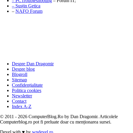
– PCTroubleshooting
– Forum IT;
– Susțin Getica
–
NAFO Forum
Despre Dan Dragomir
Despre blog
Blogroll
Sitemap
Confidențialitate
Politica cookies
Newsletter
Contact
Index A-Z
© 2011 - 2026 ComputerBlog.Ro by Dan Dragomir. Articolele
Computerblog.ro pot fi preluate doar cu menționarea sursei.
Devel with
♥
by
wpdevel.ro