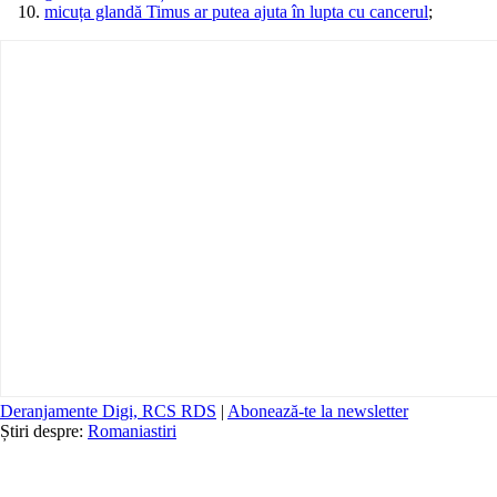
micuța glandă Timus ar putea ajuta în lupta cu cancerul
;
Deranjamente Digi, RCS RDS
|
Abonează-te la newsletter
Știri despre:
Romania
stiri