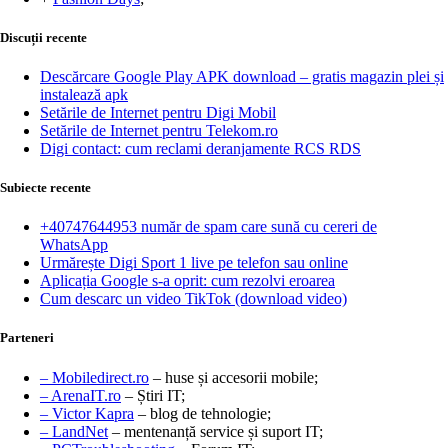
Discuții recente
Descărcare Google Play APK download – gratis magazin plei și
instalează apk
Setările de Internet pentru Digi Mobil
Setările de Internet pentru Telekom.ro
Digi contact: cum reclami deranjamente RCS RDS
Subiecte recente
+40747644953 număr de spam care sună cu cereri de
WhatsApp
Urmărește Digi Sport 1 live pe telefon sau online
Aplicația Google s-a oprit: cum rezolvi eroarea
Cum descarc un video TikTok (download video)
Parteneri
– Mobiledirect.ro
– huse și accesorii mobile;
– ArenaIT.ro
– Știri IT;
– Victor Kapra
– blog de tehnologie;
– LandNet
– mentenanță service și suport IT;