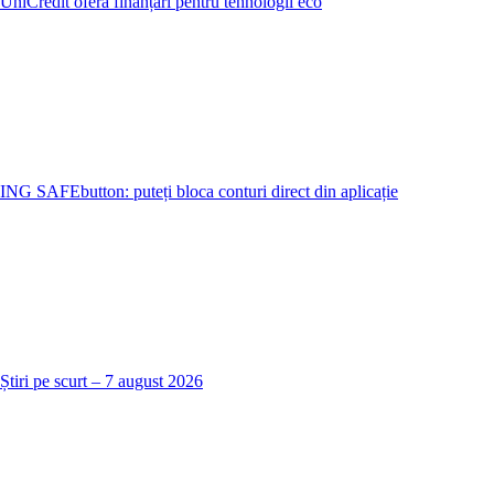
UniCredit oferă finanțări pentru tehnologii eco
ING SAFEbutton: puteți bloca conturi direct din aplicație
Știri pe scurt – 7 august 2026