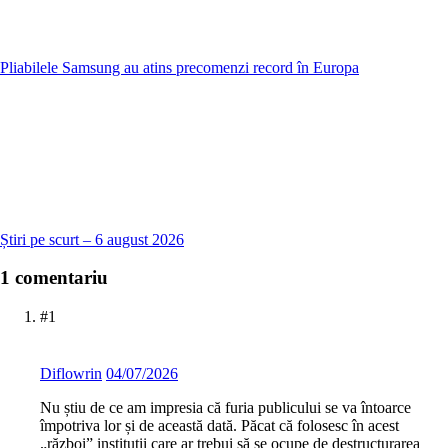
Pliabilele Samsung au atins precomenzi record în Europa
Știri pe scurt – 6 august 2026
1 comentariu
#1
Diflowrin
04/07/2026
Nu știu de ce am impresia că furia publicului se va întoarce
împotriva lor și de această dată. Păcat că folosesc în acest
„război” instituții care ar trebui să se ocupe de destructurarea