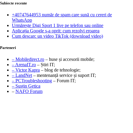
Subiecte recente
+40747644953 număr de spam care sună cu cereri de
WhatsApp
Urmărește Digi Sport 1 live pe telefon sau online
Aplicația Google s-a oprit: cum rezolvi eroarea
Cum descarc un video TikTok (download video)
Parteneri
– Mobiledirect.ro
– huse și accesorii mobile;
– ArenaIT.ro
– Știri IT;
– Victor Kapra
– blog de tehnologie;
– LandNet
– mentenanță service și suport IT;
– PCTroubleshooting
– Forum IT;
– Susțin Getica
–
NAFO Forum