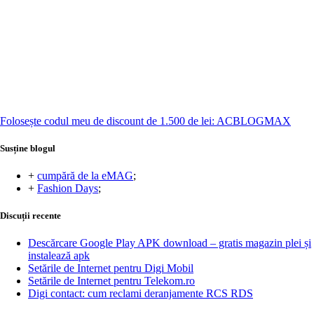
Folosește codul meu de discount de 1.500 de lei: ACBLOGMAX
Susține blogul
+
cumpără de la eMAG
;
+
Fashion Days
;
Discuții recente
Descărcare Google Play APK download – gratis magazin plei și
instalează apk
Setările de Internet pentru Digi Mobil
Setările de Internet pentru Telekom.ro
Digi contact: cum reclami deranjamente RCS RDS