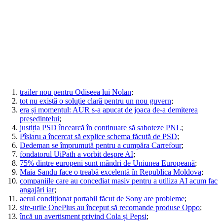
trailer nou pentru Odiseea lui Nolan
;
tot nu există o soluție clară pentru un nou guvern
;
era și momentul: AUR s-a apucat de joaca de-a demiterea
președintelui
;
justiția PSD încearcă în continuare să saboteze PNL
;
Pîslaru a încercat să explice schema făcută de PSD
;
Dedeman se împrumută pentru a cumpăra Carrefour
;
fondatorul UiPath a vorbit despre AI
;
75% dintre europeni sunt mândri de Uniunea Europeană
;
Maia Sandu face o treabă excelentă în Republica Moldova
;
companiile care au concediat masiv pentru a utiliza AI acum fac
angajări iar
;
aerul condiționat portabil făcut de Sony are probleme
;
site-urile OnePlus au început să recomande produse Oppo
;
încă un avertisment privind Cola și Pepsi
;