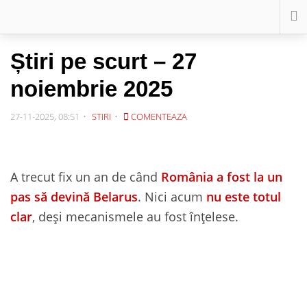
Știri pe scurt – 27
noiembrie 2025
27-11-2025, 08:51
STIRI
COMENTEAZA
A trecut fix un an de când
România a fost la un
pas să devină Belarus
. Nici acum
nu este totul
clar
, deși mecanismele au fost înțelese.