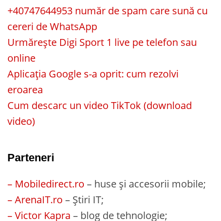
+40747644953 număr de spam care sună cu
cereri de WhatsApp
Urmărește Digi Sport 1 live pe telefon sau
online
Aplicația Google s-a oprit: cum rezolvi
eroarea
Cum descarc un video TikTok (download
video)
Parteneri
– Mobiledirect.ro
– huse și accesorii mobile;
– ArenaIT.ro
– Știri IT;
– Victor Kapra
– blog de tehnologie;