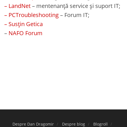
– LandNet
– mentenanță service și suport IT;
– PCTroubleshooting
– Forum IT;
– Susțin Getica
–
NAFO Forum
Despre Dan Dragomir
Despre blog
Blogroll