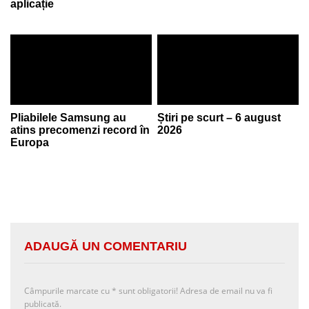
aplicație
Pliabilele Samsung au
Știri pe scurt – 6 august
atins precomenzi record în
2026
Europa
ADAUGĂ UN COMENTARIU
Câmpurile marcate cu
*
sunt obligatorii! Adresa de email nu va fi
publicată.