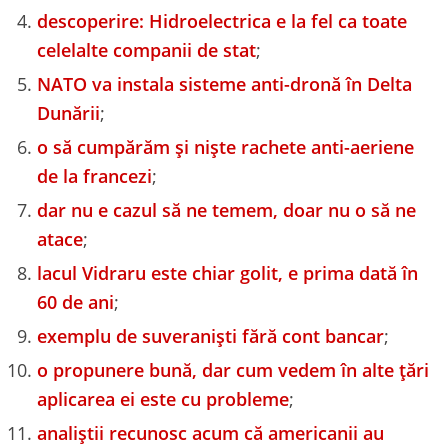
descoperire: Hidroelectrica e la fel ca toate
celelalte companii de stat
;
NATO va instala sisteme anti-dronă în Delta
Dunării
;
o să cumpărăm și niște rachete anti-aeriene
de la francezi
;
dar nu e cazul să ne temem, doar nu o să ne
atace
;
lacul Vidraru este chiar golit, e prima dată în
60 de ani
;
exemplu de suveraniști fără cont bancar
;
o propunere bună, dar cum vedem în alte țări
aplicarea ei este cu probleme
;
analiștii recunosc acum că americanii au