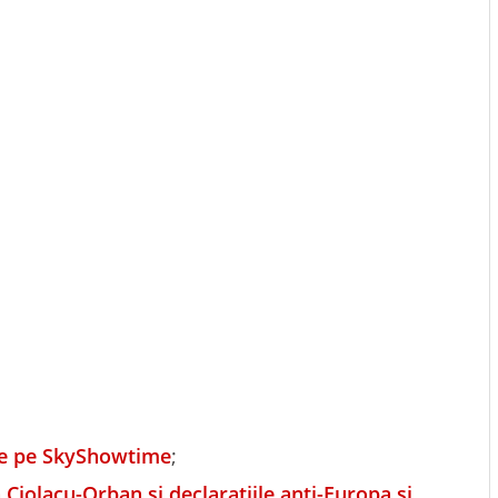
ne pe SkyShowtime
;
 Ciolacu-Orban și declarațiile anti-Europa și