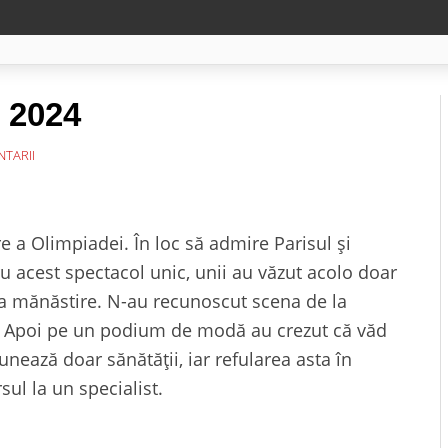
e 2024
TARII
a Olimpiadei. În loc să admire Parisul și
u acest spectacol unic, unii au văzut acolo doar
i la mănăstire. N-au recunoscut scena de la
a. Apoi pe un podium de modă au crezut că văd
nează doar sănătății, iar refularea asta în
ul la un specialist.