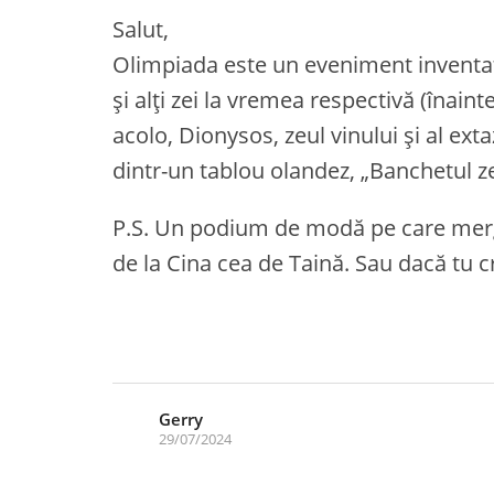
Salut,
Olimpiada este un eveniment inventat d
și alți zei la vremea respectivă (înain
acolo, Dionysos, zeul vinului și al extaz
dintr-un tablou olandez, „Banchetul zei
P.S. Un podium de modă pe care mer
de la Cina cea de Taină. Sau dacă tu cr
Gerry
29/07/2024