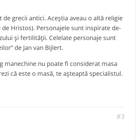
e grecii antici. Aceștia aveau o altă religie
te de Hristos). Personajele sunt inspirate de-
ului și fertilității. Celelate personaje sunt
lor” de Jan van Bijlert.
g manechine nu poate fi considerat masa
ezi că este o masă, te așteaptă specialistul.
#3