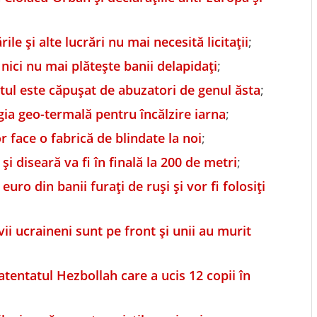
le și alte lucrări nu mai necesită licitații
;
 nici nu mai plătește banii delapidați
;
ntul este căpușat de abuzatori de genul ăsta
;
gia geo-termală pentru încălzire iarna
;
 face o fabrică de blindate la noi
;
și diseară va fi în finală la 200 de metri
;
uro din banii furați de ruși și vor fi folosiți
vii ucraineni sunt pe front și unii au murit
tentatul Hezbollah care a ucis 12 copii în