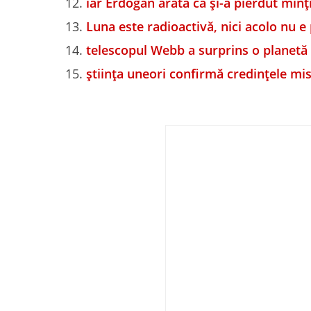
iar Erdogan arată că și-a pierdut minți
Luna este radioactivă, nici acolo nu e
telescopul Webb a surprins o planetă 
știința uneori confirmă credințele mi