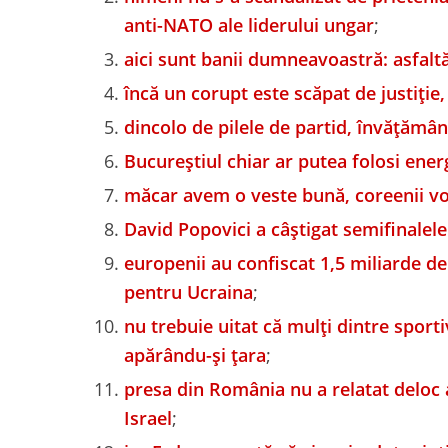
anti-NATO ale liderului ungar
;
aici sunt banii dumneavoastră: asfaltări
încă un corupt este scăpat de justiție,
dincolo de pilele de partid, învățămâ
Bucureștiul chiar ar putea folosi ener
măcar avem o veste bună, coreenii vor
David Popovici a câștigat semifinalele 
europenii au confiscat 1,5 miliarde de e
pentru Ucraina
;
nu trebuie uitat că mulți dintre sporti
apărându-și țara
;
presa din România nu a relatat deloc a
Israel
;