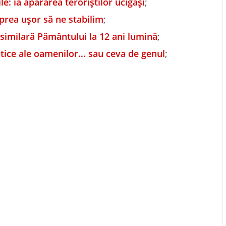
le: ia apărarea teroriștilor ucigași
;
 prea ușor să ne stabilim
;
similară Pământului la 12 ani lumină
;
stice ale oamenilor… sau ceva de genul
;