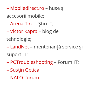
– Mobiledirect.ro
– huse și
accesorii mobile;
– ArenaIT.ro
– Știri IT;
– Victor Kapra
– blog de
tehnologie;
– LandNet
– mentenanță service și
suport IT;
– PCTroubleshooting
– Forum IT;
– Susțin Getica
–
NAFO Forum