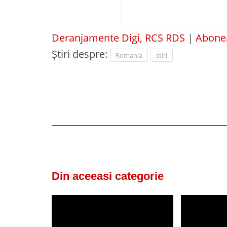
Deranjamente Digi, RCS RDS
|
Abonea
Știri despre:
Romania
stiri
Din aceeasi categorie