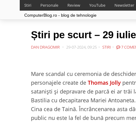
Stiri
Personale
Review
YouTube
Newsletter
ComputerBlog.ro - blog de tehnologie
Știri pe scurt – 29 iuli
DAN DRAGOMIR
29-07-2024, 09:25
STIRI
7 COMEN
Mare scandal cu ceremonia de deschidere 
personajele create de
Thomas Jolly
pentr
sataniști și depravare de parcă ei ar tră
Bastilia cu decapitarea Mariei Antoanet
Cina cea de Taină. Încrâncenarea asta dău
public nu este la fel de bună precum mers