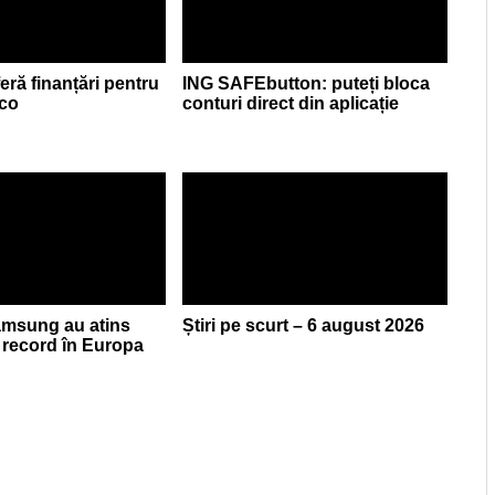
eră finanțări pentru
ING SAFEbutton: puteți bloca
eco
conturi direct din aplicație
Samsung au atins
Știri pe scurt – 6 august 2026
record în Europa