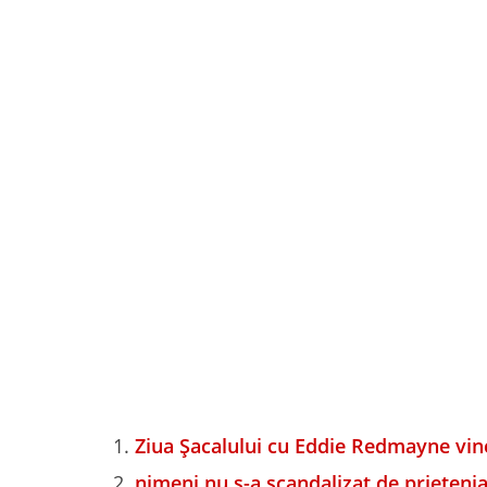
Ziua Șacalului cu Eddie Redmayne vi
nimeni nu s-a scandalizat de prietenia