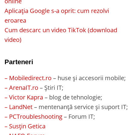
online
Aplicația Google s-a oprit: cum rezolvi
eroarea
Cum descarc un video TikTok (download
video)
Parteneri
– Mobiledirect.ro
– huse și accesorii mobile;
– ArenaIT.ro
– Știri IT;
– Victor Kapra
– blog de tehnologie;
– LandNet
– mentenanță service și suport IT;
– PCTroubleshooting
– Forum IT;
– Susțin Getica