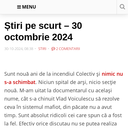
MENU
Știri pe scurt – 30
octombrie 2024
30-10-2024, 08:38
STIRI
2 COMENTARII
Sunt nouă ani de la incendiul Colectiv și
nimic nu
s-a schimbat
. Niciun spital de arși, nicio secție
nouă. M-am uitat la documentarul cu același
nume, cât s-a chinuit Vlad Voiculescu să rezolve
ceva în sistemul mafiot, din păcate nu a avut
timp. Sunt absolut ridicoli cei care spun că a fost
la fel. Efectiv orice discutau nu se putea realiza