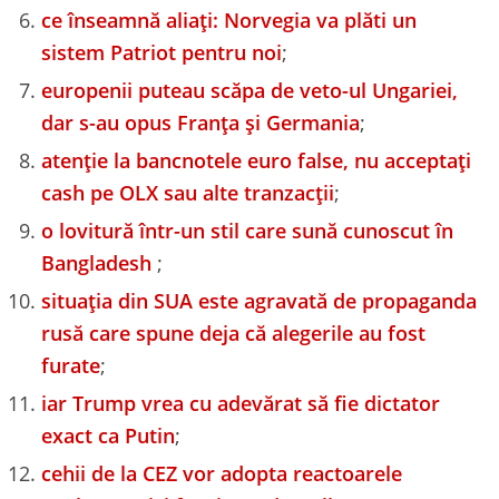
ce înseamnă aliați: Norvegia va plăti un
sistem Patriot pentru noi
;
europenii puteau scăpa de veto-ul Ungariei,
dar s-au opus Franța și Germania
;
atenție la bancnotele euro false, nu acceptați
cash pe OLX sau alte tranzacții
;
o lovitură într-un stil care sună cunoscut în
Bangladesh
;
situația din SUA este agravată de propaganda
rusă care spune deja că alegerile au fost
furate
;
iar Trump vrea cu adevărat să fie dictator
exact ca Putin
;
cehii de la CEZ vor adopta reactoarele