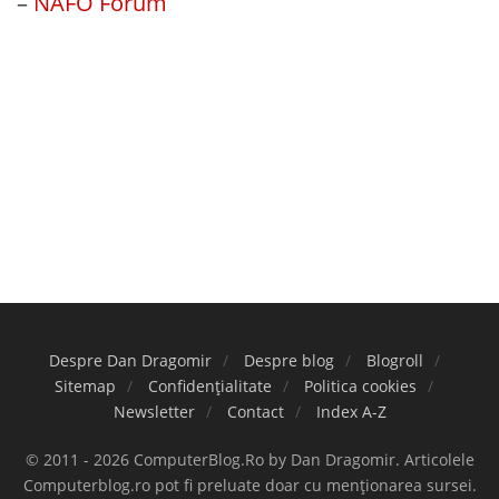
–
NAFO Forum
Despre Dan Dragomir
Despre blog
Blogroll
Sitemap
Confidențialitate
Politica cookies
Newsletter
Contact
Index A-Z
© 2011 - 2026 ComputerBlog.Ro by Dan Dragomir. Articolele
Computerblog.ro pot fi preluate doar cu menționarea sursei.