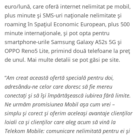
euro/lună, care oferă internet nelimitat pe mobil,
plus minute și SMS-uri naționale nelimitate și
roaming în Spațiul Economic European, plus 500
minute internaționale, și pot opta pentru
smartphone-urile Samsung Galaxy A52s 5G și
OPPO Reno5 Lite, primind două telefoane la preț
de unul. Mai multe detalii se pot găsi pe site.
“
Am creat această ofertă specială pentru doi,
adresându-ne celor care doresc să fie mereu
conectați și să își împărtășească iubirea fără limite.
Ne urmăm promisiunea Mobil așa cum vrei –
simplu și corect și oferim aceleași avantaje clienților
loiali ca și clienților care aleg acum să vină la
Telekom Mobile: comunicare nelimitată pentru ei și