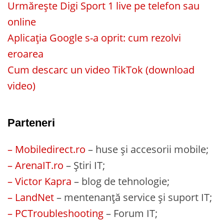
Urmărește Digi Sport 1 live pe telefon sau
online
Aplicația Google s-a oprit: cum rezolvi
eroarea
Cum descarc un video TikTok (download
video)
Parteneri
– Mobiledirect.ro
– huse și accesorii mobile;
– ArenaIT.ro
– Știri IT;
– Victor Kapra
– blog de tehnologie;
– LandNet
– mentenanță service și suport IT;
– PCTroubleshooting
– Forum IT;