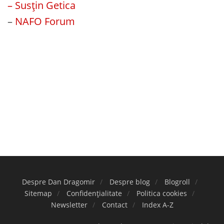
– Susțin Getica
–
NAFO Forum
Despre Dan Dragomir
Despre blog
Blogroll
Sitemap
Confidențialitate
Politica cookies
Newsletter
Contact
Index A-Z