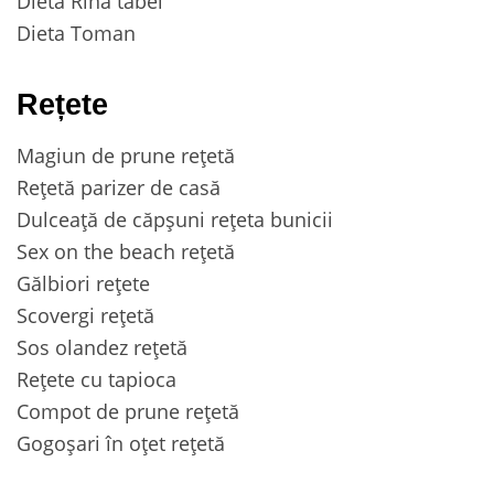
Dieta Rina tabel
Dieta Toman
Rețete
Magiun de prune rețetă
Rețetă parizer de casă
Dulceață de căpșuni rețeta bunicii
Sex on the beach rețetă
Gălbiori rețete
Scovergi rețetă
Sos olandez rețetă
Rețete cu tapioca
Compot de prune rețetă
Gogoșari în oțet rețetă