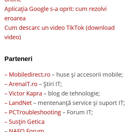
Aplicația Google s-a oprit: cum rezolvi
eroarea
Cum descarc un video TikTok (download
video)
Parteneri
– Mobiledirect.ro
– huse și accesorii mobile;
– ArenaIT.ro
– Știri IT;
– Victor Kapra
– blog de tehnologie;
– LandNet
– mentenanță service și suport IT;
– PCTroubleshooting
– Forum IT;
– Susțin Getica
–
NAFO Forum