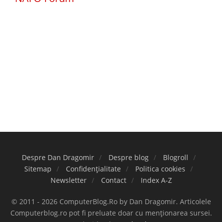
Despre Dan Dragomir
Despre blog
Blogroll
Sitemap
Confidențialitate
Politica cookies
Newsletter
Contact
Index A-Z
© 2011 - 2026 ComputerBlog.Ro by Dan Dragomir. Articolele
Computerblog.ro pot fi preluate doar cu menționarea sursei.