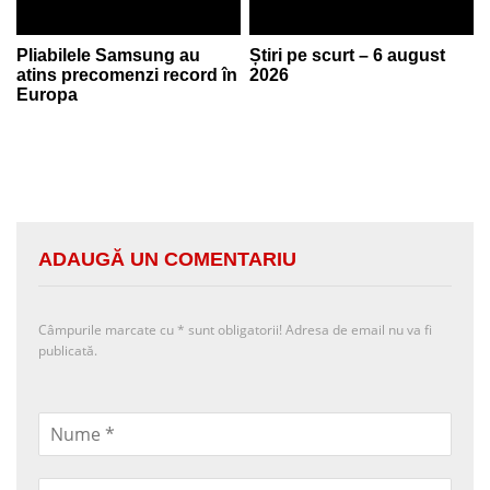
Pliabilele Samsung au
Știri pe scurt – 6 august
atins precomenzi record în
2026
Europa
ADAUGĂ UN COMENTARIU
Câmpurile marcate cu
*
sunt obligatorii! Adresa de email nu va fi
publicată.