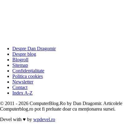
Despre Dan Dragomir
Despre blog
Blogroll
Sitemap
Confidențialitate
Politica cookies
Newsletter
Contact
Index A-Z
© 2011 - 2026 ComputerBlog.Ro by Dan Dragomir. Articolele
Computerblog.ro pot fi preluate doar cu menționarea sursei.
Devel with
♥
by
wpdevel.ro