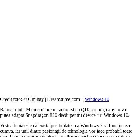
Credit foto: © Omihay | Dreamstime.com –
Windows 10
Ba mai mult, Microsoft are un acord și cu QUalcomm, care nu va
putea adapta Snapdragon 820 decât pentru device-uri Windows 10.
Vestea bună este că există posibilitatea ca Windows 7 să funcționeze
cumva, iar unii dintre pasionații de tehnologie vor face probabil toate
modificările necesare pentru ca platforma veche și jocurile să ruleze