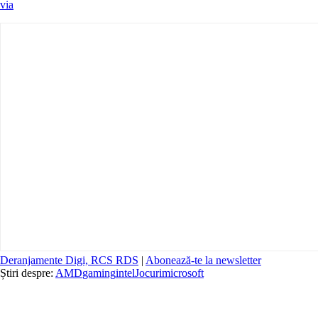
via
Deranjamente Digi, RCS RDS
|
Abonează-te la newsletter
Știri despre:
AMD
gaming
intel
Jocuri
microsoft