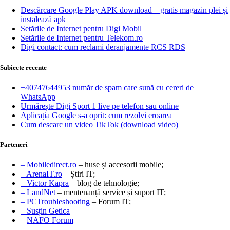
Descărcare Google Play APK download – gratis magazin plei și
instalează apk
Setările de Internet pentru Digi Mobil
Setările de Internet pentru Telekom.ro
Digi contact: cum reclami deranjamente RCS RDS
Subiecte recente
+40747644953 număr de spam care sună cu cereri de
WhatsApp
Urmărește Digi Sport 1 live pe telefon sau online
Aplicația Google s-a oprit: cum rezolvi eroarea
Cum descarc un video TikTok (download video)
Parteneri
– Mobiledirect.ro
– huse și accesorii mobile;
– ArenaIT.ro
– Știri IT;
– Victor Kapra
– blog de tehnologie;
– LandNet
– mentenanță service și suport IT;
– PCTroubleshooting
– Forum IT;
– Susțin Getica
–
NAFO Forum