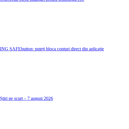
ING SAFEbutton: puteți bloca conturi direct din aplicație
Știri pe scurt – 7 august 2026