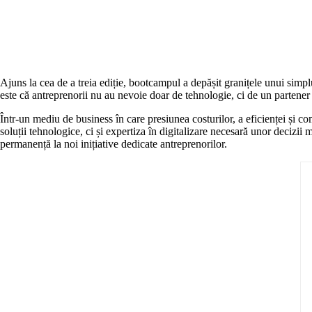
Ajuns la cea de a treia ediție, bootcampul a depășit granițele unui si
este că antreprenorii nu au nevoie doar de tehnologie, ci de un partener c
Într-un mediu de business în care presiunea costurilor, a eficienței și co
soluții tehnologice, ci și expertiza în digitalizare necesară unor deciz
permanență la noi inițiative dedicate antreprenorilor.