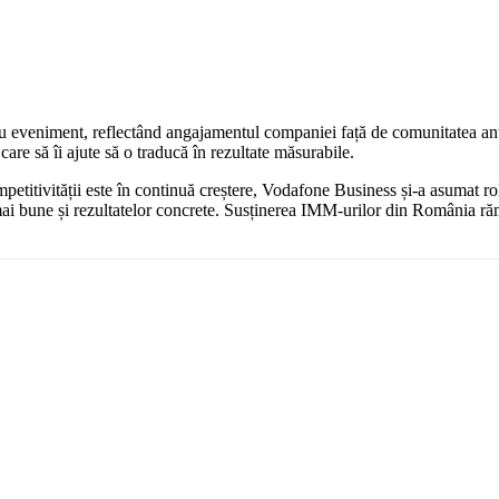
mplu eveniment, reflectând angajamentul companiei față de comunitatea a
are să îi ajute să o traducă în rezultate măsurabile.
mpetitivității este în continuă creștere, Vodafone Business și-a asumat ro
ii mai bune și rezultatelor concrete. Susținerea IMM-urilor din România 