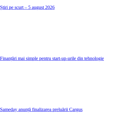
Știri pe scurt – 5 august 2026
Finanțări mai simple pentru start-up-urile din tehnologie
Sameday anunță finalizarea preluării Cargus