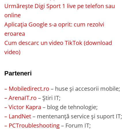
Urmărește Digi Sport 1 live pe telefon sau
online
Aplicația Google s-a oprit: cum rezolvi
eroarea
Cum descarc un video TikTok (download
video)
Parteneri
– Mobiledirect.ro
– huse și accesorii mobile;
– ArenaIT.ro
– Știri IT;
– Victor Kapra
– blog de tehnologie;
– LandNet
– mentenanță service și suport IT;
– PCTroubleshooting
– Forum IT;