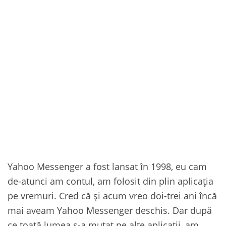
Yahoo Messenger a fost lansat în 1998, eu cam
de-atunci am contul, am folosit din plin aplicația
pe vremuri. Cred că și acum vreo doi-trei ani încă
mai aveam Yahoo Messenger deschis. Dar după
ce toată lumea s-a mutat pe alte aplicații, am