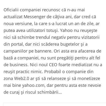
Oficialii companiei recunosc că n-au mai
actualizat Messenger de câțiva ani, dar cred că
noua versiune, la care s-a lucrat un an de zile, ar
putea avea utilizatori totuși. Yahoo nu reușește
nici să schimbe trendul negativ pentru vizitatorii
din portal, dar nici scăderea bugetelor și a
campaniilor pe bannere. Ori asta era afacerea de
bază a companiei, nu sunt pregătiți pentru alt fel
de business. Nici noul CEO foarte mediatizat nu a
reușit practic nimic. Probabil o companie din
zona Web2.0 ar ști să relanseze și să monetizeze
mai bine yahoo.com, dar pentru asta este nevoie
de curaj și riscul schimbării…