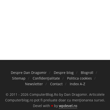
Despre Dan Dragomir
Despre blog
Blogroll
Sitemap
Confidențialitate
Politica cookies
Newsletter
Contact
Index A-Z
© 2011 - 2026 ComputerBlog.Ro by Dan Dragomir. Articolele
Computerblog.ro pot fi preluate doar cu menționarea sursei.
Devel with
♥
by
wpdevel.ro