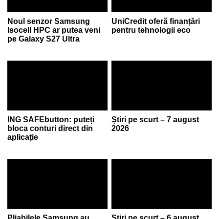
Noul senzor Samsung
UniCredit oferă finanțări
Isocell HPC ar putea veni
pentru tehnologii eco
pe Galaxy S27 Ultra
ING SAFEbutton: puteți
Știri pe scurt – 7 august
bloca conturi direct din
2026
aplicație
Pliabilele Samsung au
Știri pe scurt – 6 august