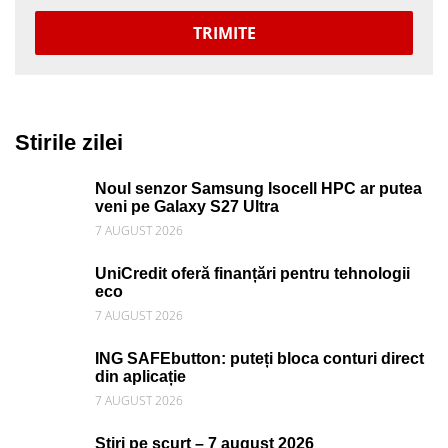
TRIMITE
Stirile zilei
Noul senzor Samsung Isocell HPC ar putea
veni pe Galaxy S27 Ultra
7 AUGUST 2026
UniCredit oferă finanțări pentru tehnologii
eco
7 AUGUST 2026
ING SAFEbutton: puteți bloca conturi direct
din aplicație
7 AUGUST 2026
Știri pe scurt – 7 august 2026