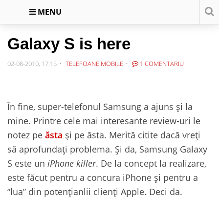
MENU
Galaxy S is here
02-08-2010, 17:15
TELEFOANE MOBILE
1 COMENTARIU
În fine, super-telefonul Samsung a ajuns și la
mine. Printre cele mai interesante review-uri le
notez pe
ăsta
și pe ăsta. Merită citite dacă vreți
să aprofundați problema. Și da, Samsung Galaxy
S este un
iPhone killer
. De la concept la realizare,
este făcut pentru a concura iPhone și pentru a
“lua” din potențianlii clienți Apple. Deci da.