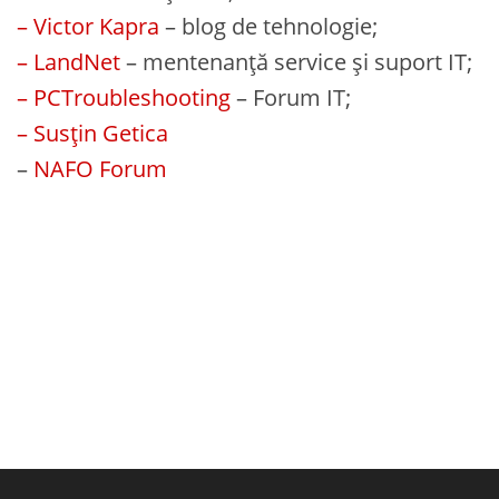
– Victor Kapra
– blog de tehnologie;
– LandNet
– mentenanță service și suport IT;
– PCTroubleshooting
– Forum IT;
– Susțin Getica
–
NAFO Forum