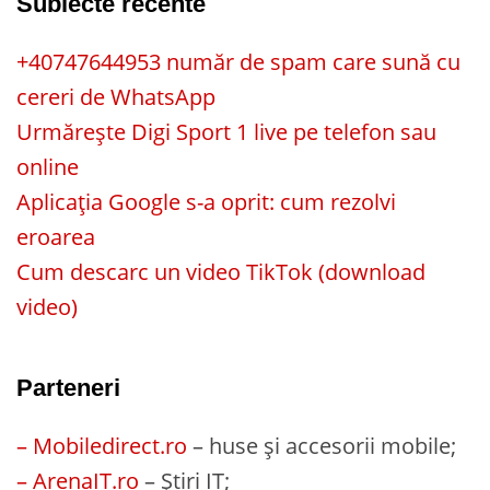
Subiecte recente
+40747644953 număr de spam care sună cu
cereri de WhatsApp
Urmărește Digi Sport 1 live pe telefon sau
online
Aplicația Google s-a oprit: cum rezolvi
eroarea
Cum descarc un video TikTok (download
video)
Parteneri
– Mobiledirect.ro
– huse și accesorii mobile;
– ArenaIT.ro
– Știri IT;