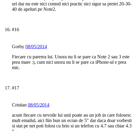
uri dar nu este nici comod nici practic nici sigur sa preiei 20-30-
40 de apeluri pe Note2.
#16
Gorby
08/05/2014
Fiecare cu parerea lui. Unora nu li se pare ca Note 2 sau 3 este
prea mare :), cum nici unora nu li se pare ca iPhone-ul e prea
mic.
#17
Cristian
08/05/2014
acum fiecare cu nevoile lui unii poate au un job in care folosesc
mult emailul, aici fiin bun un ecran de 5″ dar daca doar vorbesti
si stat pe net poti folosi cu brio si un telefon cu 4.7 sau chiar 4.3
“