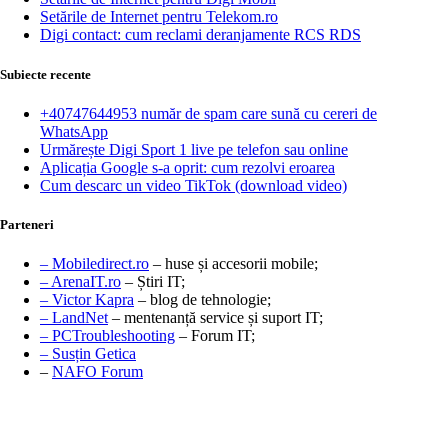
Setările de Internet pentru Telekom.ro
Digi contact: cum reclami deranjamente RCS RDS
Subiecte recente
+40747644953 număr de spam care sună cu cereri de
WhatsApp
Urmărește Digi Sport 1 live pe telefon sau online
Aplicația Google s-a oprit: cum rezolvi eroarea
Cum descarc un video TikTok (download video)
Parteneri
– Mobiledirect.ro
– huse și accesorii mobile;
– ArenaIT.ro
– Știri IT;
– Victor Kapra
– blog de tehnologie;
– LandNet
– mentenanță service și suport IT;
– PCTroubleshooting
– Forum IT;
– Susțin Getica
–
NAFO Forum