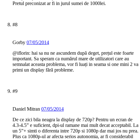
Pretul preconizat ar fi in jurul sumei de 1000lei.
#8
Gorby
07/05/2014
@iflorin: hai sa nu ne ascundem după deget, prețul este foarte
important. Sa speram ca numărul mare de utilizatori care au
semnalat aceasta problema, vor fi luați in seama si one mini 2 va
primi un display fără probleme.
#9
Daniel Mitran
07/05/2014
De ce zici bila neagra la display de 720p? Pentru un ecran de
4.3-4.5” e suficient, dpi-ul ramane mai mult decat acceptabil. La
un 5”+ simti o diferenta intre 720p si 1080p dar mai jos nu prea.
Plus ca 1080p-ul ar afecta serios autonomia, ar fi considerabil