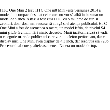
HTC One Mini 2 (sau HTC One m8 Mini) este versiunea 2014 a
modelului compact destinat celor care nu vor să aibă în buzunar un
model de 5 inch. Astăzi a fost ziua HTC cu o mulțime de știri și
zvonuri, doar-doar mai reușesc să atragă și ei atenția publicului. HTC
One Mini a fost de asemenea o ratare, un model ieftin, de nivelul S4
mini și LG G2 mini, fără nimic deosebit. Marii jucători refuză să vadă
o categorie mare de public: cei care vor un telefon performant, dar cu
display mic. One Mini avea display de 4,3 inch, dar rezoluția era 720p.
Procesor dual-core și altele asemenea. Nu era un model de top.