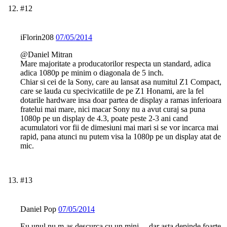
#12
iFlorin208
07/05/2014
@Daniel Mitran
Mare majoritate a producatorilor respecta un standard, adica
adica 1080p pe minim o diagonala de 5 inch.
Chiar si cei de la Sony, care au lansat asa numitul Z1 Compact,
care se lauda cu specivicatiile de pe Z1 Honami, are la fel
dotarile hardware insa doar partea de display a ramas inferioara
fratelui mai mare, nici macar Sony nu a avut curaj sa puna
1080p pe un display de 4.3, poate peste 2-3 ani cand
acumulatori vor fii de dimesiuni mai mari si se vor incarca mai
rapid, pana atunci nu putem visa la 1080p pe un display atat de
mic.
#13
Daniel Pop
07/05/2014
Eu unul nu m-aș descurca cu un mini… dar asta depinde foarte