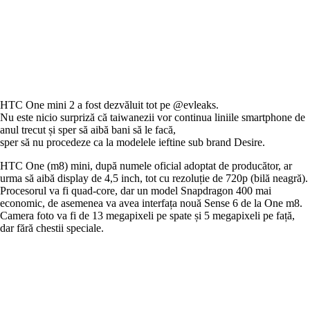
HTC One mini 2 a fost dezvăluit tot pe @evleaks.
Nu este nicio surpriză că taiwanezii vor continua liniile smartphone de
anul trecut și sper să aibă bani să le facă,
sper să nu procedeze ca la modelele ieftine sub brand Desire.
HTC One (m8) mini, după numele oficial adoptat de producător, ar
urma să aibă display de 4,5 inch, tot cu rezoluție de 720p (bilă neagră).
Procesorul va fi quad-core, dar un model Snapdragon 400 mai
economic, de asemenea va avea interfața nouă Sense 6 de la One m8.
Camera foto va fi de 13 megapixeli pe spate și 5 megapixeli pe față,
dar fără chestii speciale.