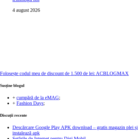
4 august 2026
Folosește codul meu de discount de 1.500 de lei: ACBLOGMAX
Susține blogul
+
cumpără de la eMAG
;
+
Fashion Days
;
Discuții recente
Descărcare Google Play APK download – gratis magazin plei și
instalează apk
Setările de Internet pentru Digi Mobil