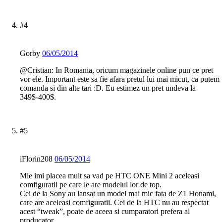
#4
Gorby
06/05/2014
@Cristian: In Romania, oricum magazinele online pun ce pret
vor ele. Important este sa fie afara pretul lui mai micut, ca putem
comanda si din alte tari :D. Eu estimez un pret undeva la
349$-400$.
#5
iFlorin208
06/05/2014
Mie imi placea mult sa vad pe HTC ONE Mini 2 aceleasi
comfiguratii pe care le are modelul lor de top.
Cei de la Sony au lansat un model mai mic fata de Z1 Honami,
care are aceleasi comfiguratii. Cei de la HTC nu au respectat
acest “tweak”, poate de aceea si cumparatori prefera al
producator …