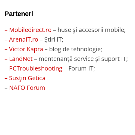
Parteneri
– Mobiledirect.ro
– huse și accesorii mobile;
– ArenaIT.ro
– Știri IT;
– Victor Kapra
– blog de tehnologie;
– LandNet
– mentenanță service și suport IT;
– PCTroubleshooting
– Forum IT;
– Susțin Getica
–
NAFO Forum