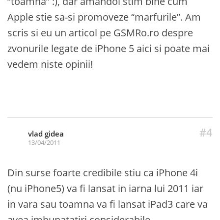
“toamna” :), dar amandoi stim bine cum
Apple stie sa-si promoveze “marfurile”. Am
scris si eu un articol pe GSMRo.ro despre
zvonurile legate de iPhone 5 aici si poate mai
vedem niste opinii!
#4
vlad gidea
13/04/2011
Din surse foarte credibile stiu ca iPhone 4i
(nu iPhone5) va fi lansat in iarna lui 2011 iar
in vara sau toamna va fi lansat iPad3 care va
avea imbunatatiri considerabile.