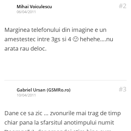
#2
Mihai Voiculescu
06/04/2011
Marginea telefonului din imagine e un
amestestec intre 3gs si 4 🙂 hehehe….nu
arata rau deloc.
#3
Gabriel Ursan (GSMRo.ro)
10/04/2011
Dane ce sa zic … zvonurile mai trag de timp
chiar pana la sfarsitul anotimpului numit