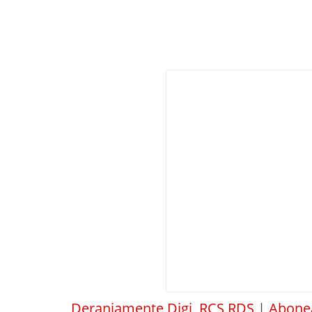
Deranjamente Digi, RCS RDS
|
Abonea