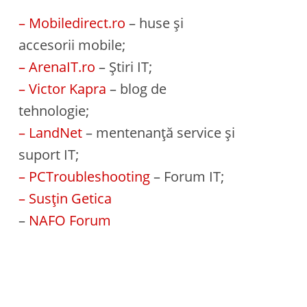
– Mobiledirect.ro
– huse și
accesorii mobile;
– ArenaIT.ro
– Știri IT;
– Victor Kapra
– blog de
tehnologie;
– LandNet
– mentenanță service și
suport IT;
– PCTroubleshooting
– Forum IT;
– Susțin Getica
–
NAFO Forum