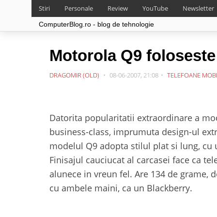
Stiri
Personale
Review
YouTube
Newsletter
ComputerBlog.ro - blog de tehnologie
Motorola Q9 folosest
DRAGOMIR (OLD)
08-06-2007, 21:08
TELEFOANE MOB
Datorita popularitatii extraordinare a m
business-class, imprumuta design-ul extre
modelul Q9 adopta stilul plat si lung, cu
Finisajul cauciucat al carcasei face ca te
alunece in vreun fel. Are 134 de grame, d
cu ambele maini, ca un Blackberry.