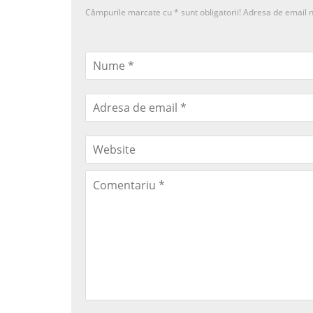
Câmpurile marcate cu
*
sunt obligatorii! Adresa de email n