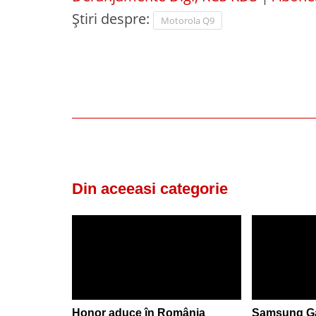
Știri despre:
Motorola Q9
Din aceeasi categorie
Honor aduce în România
Samsung Gal