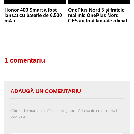
Honor 400 Smart a fost
OnePlus Nord 5 și fratele
lansat cu baterie de 6.500
mai mic OnePlus Nord
mAh
CE5 au fost lansate oficial
1 comentariu
ADAUGĂ UN COMENTARIU
Câmpurile marcate cu
*
sunt obligatorii! Adresa de email nu va fi
publicată.