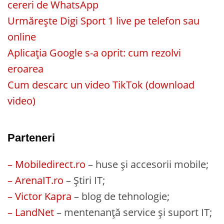
cereri de WhatsApp
Urmărește Digi Sport 1 live pe telefon sau
online
Aplicația Google s-a oprit: cum rezolvi
eroarea
Cum descarc un video TikTok (download
video)
Parteneri
– Mobiledirect.ro
– huse și accesorii mobile;
– ArenaIT.ro
– Știri IT;
– Victor Kapra
– blog de tehnologie;
– LandNet
– mentenanță service și suport IT;