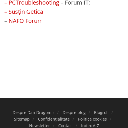
– PCTroubleshooting
– Forum IT;
– Susțin Getica
–
NAFO Forum
Despre Dan Dragomir
Despre blog
Blogroll
Sitemap
Confidențialitate
Politica cookies
Newsletter
Contact
Index A-Z