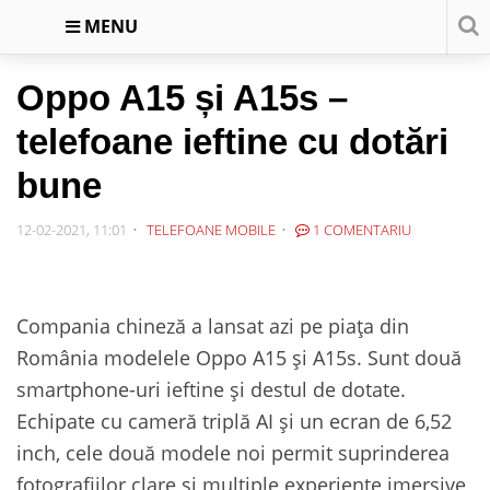
MENU
Oppo A15 și A15s –
telefoane ieftine cu dotări
bune
12-02-2021, 11:01
TELEFOANE MOBILE
1 COMENTARIU
Compania chineză a lansat azi pe piața din
România modelele Oppo A15 și A15s. Sunt două
smartphone-uri ieftine și destul de dotate.
Echipate cu cameră triplă AI și un ecran de 6,52
inch, cele două modele noi permit suprinderea
fotografiilor clare și multiple experiențe imersive