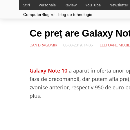
Stiri
Personale
Review
YouTube
Newsletter
ComputerBlog.ro - blog de tehnologie
Ce preț are Galaxy No
DAN DRAGOMIR
08-08-2019, 14:06
TELEFOANE MOBIL
Galaxy Note 10
a apărut în oferta unor o
faza de precomandă, dar putem afla prețu
zvonise anterior, respectiv 950 de euro p
plus.