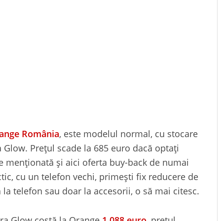
ange România
, este modelul normal, cu stocare
Glow. Prețul scade la 685 euro dacă optați
 menționată și aici oferta buy-back de numai
ctic, cu un telefon vechi, primești fix reducere de
 la telefon sau doar la accesorii, o să mai citesc.
ra Glow costă la Orange
1.088 euro
, prețul