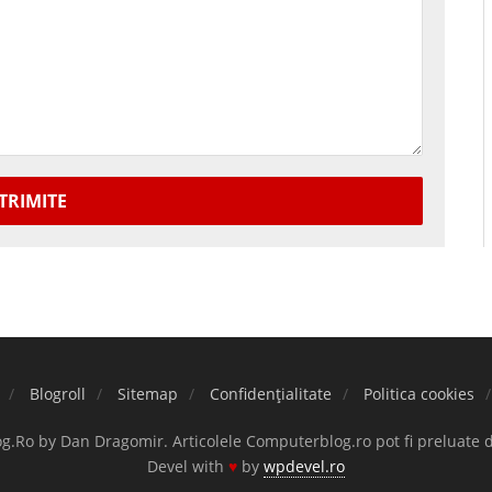
TRIMITE
Blogroll
Sitemap
Confidențialitate
Politica cookies
.Ro by Dan Dragomir. Articolele Computerblog.ro pot fi preluate 
Devel with
♥
by
wpdevel.ro