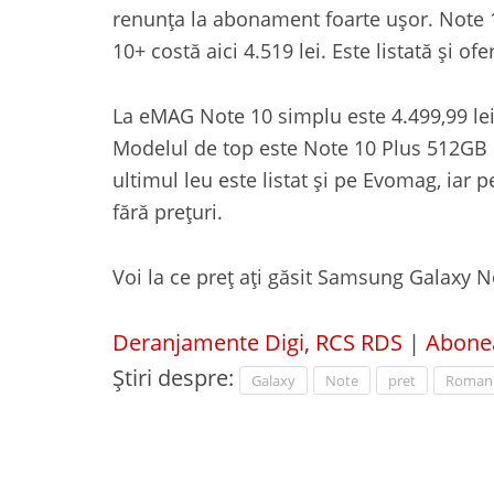
renunța la abonament foarte ușor. Note 1
10+ costă aici 4.519 lei. Este listată și o
La eMAG Note 10 simplu este 4.499,99 lei,
Modelul de top este Note 10 Plus 512GB ca
ultimul leu este listat și pe Evomag, ia
fără prețuri.
Voi la ce preț ați găsit Samsung Galaxy N
Deranjamente Digi, RCS RDS
|
Abonea
Știri despre:
Galaxy
Note
pret
Roman