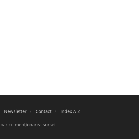
Newsletter
Contact
Index A-Z
doar cu menționarea sursei.