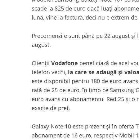
scade la 825 de euro dacă luați aboname
lună, vine la factură, deci nu e extrem de
Precomenzile sunt până pe 22 august și li
august.
Clienții
Vodafone
beneficiază de acel vo
telefon vechi,
la care se adaugă și valo
este disponibil pentru 180 de euro avan
rată de 25 de euro, în timp ce Samsung G
euro avans cu abonamentul Red 25 și o ra
exacte de preț.
Galaxy Note 10 este prezent și în oferta T
abonament de 16 euro, respectiv Mobil 14