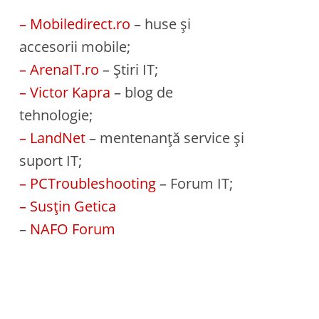
– Mobiledirect.ro
– huse și
accesorii mobile;
– ArenaIT.ro
– Știri IT;
– Victor Kapra
– blog de
tehnologie;
– LandNet
– mentenanță service și
suport IT;
– PCTroubleshooting
– Forum IT;
– Susțin Getica
–
NAFO Forum