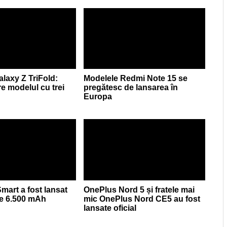
axy Z TriFold:
Modelele Redmi Note 15 se
re modelul cu trei
pregătesc de lansarea în
Europa
mart a fost lansat
OnePlus Nord 5 și fratele mai
de 6.500 mAh
mic OnePlus Nord CE5 au fost
lansate oficial