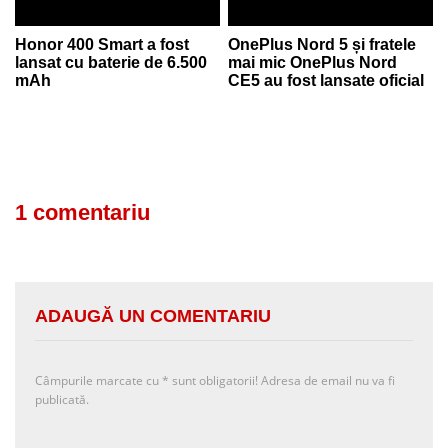
Honor 400 Smart a fost
OnePlus Nord 5 și fratele
lansat cu baterie de 6.500
mai mic OnePlus Nord
mAh
CE5 au fost lansate oficial
1 comentariu
ADAUGĂ UN COMENTARIU
Câmpurile marcate cu
*
sunt obligatorii! Adresa de email nu va fi
publicată.