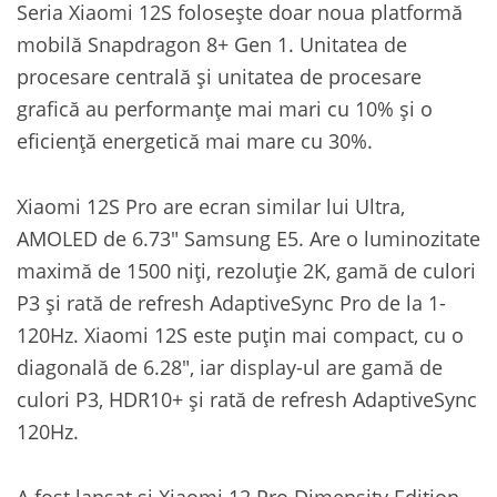
Seria Xiaomi 12S folosește doar noua platformă
mobilă Snapdragon 8+ Gen 1. Unitatea de
procesare centrală și unitatea de procesare
grafică au performanțe mai mari cu 10% și o
eficiență energetică mai mare cu 30%.
Xiaomi 12S Pro are ecran similar lui Ultra,
AMOLED de 6.73″ Samsung E5. Are o luminozitate
maximă de 1500 niți, rezoluție 2K, gamă de culori
P3 și rată de refresh AdaptiveSync Pro de la 1-
120Hz. Xiaomi 12S este puțin mai compact, cu o
diagonală de 6.28″, iar display-ul are gamă de
culori P3, HDR10+ și rată de refresh AdaptiveSync
120Hz.
A fost lansat și Xiaomi 12 Pro Dimensity Edition,