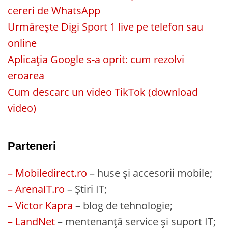
cereri de WhatsApp
Urmărește Digi Sport 1 live pe telefon sau
online
Aplicația Google s-a oprit: cum rezolvi
eroarea
Cum descarc un video TikTok (download
video)
Parteneri
– Mobiledirect.ro
– huse și accesorii mobile;
– ArenaIT.ro
– Știri IT;
– Victor Kapra
– blog de tehnologie;
– LandNet
– mentenanță service și suport IT;