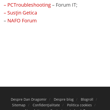
– PCTroubleshooting
– Forum IT;
– Susțin Getica
–
NAFO Forum
Despre Dan Dragomir
Despre blog
Blogroll
Sitemap
Confidențialitate
Politica cookies