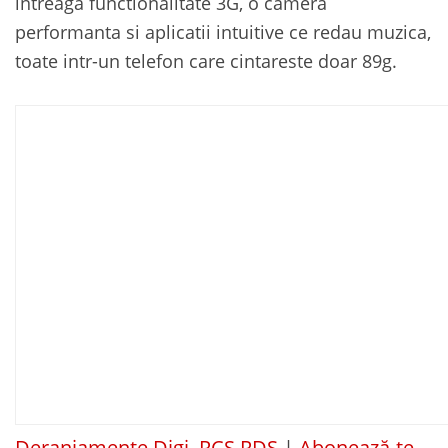
intreaga functionalitate 3G, o camera
performanta si aplicatii intuitive ce redau muzica,
toate intr-un telefon care cintareste doar 89g.
Deranjamente Digi, RCS RDS
|
Abonează-te