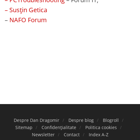
– Susțin Getica
–
NAFO Forum
Despre Dan Dragomir
Despre blog
Blogroll
Sitemap
Confidențialitate
Politica cookies
Newsletter
Contact
Index A-Z