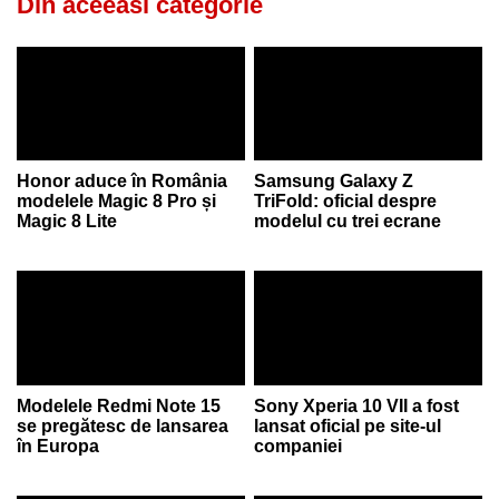
Din aceeasi categorie
Honor aduce în România
Samsung Galaxy Z
modelele Magic 8 Pro și
TriFold: oficial despre
Magic 8 Lite
modelul cu trei ecrane
Modelele Redmi Note 15
Sony Xperia 10 VII a fost
se pregătesc de lansarea
lansat oficial pe site-ul
în Europa
companiei