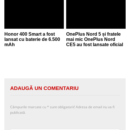
Honor 400 Smart a fost
OnePlus Nord 5 și fratele
lansat cu baterie de 6.500
mai mic OnePlus Nord
mAh
CE5 au fost lansate oficial
ADAUGĂ UN COMENTARIU
Câmpurile marcate cu
*
sunt obligatorii! Adresa de email nu va fi
publicată.