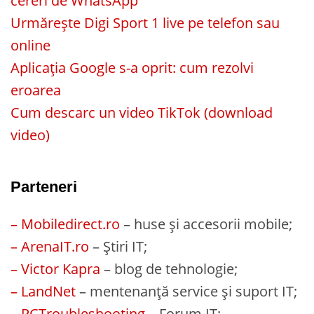
cereri de WhatsApp
Urmărește Digi Sport 1 live pe telefon sau
online
Aplicația Google s-a oprit: cum rezolvi
eroarea
Cum descarc un video TikTok (download
video)
Parteneri
– Mobiledirect.ro
– huse și accesorii mobile;
– ArenaIT.ro
– Știri IT;
– Victor Kapra
– blog de tehnologie;
– LandNet
– mentenanță service și suport IT;
– PCTroubleshooting
– Forum IT;