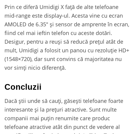
Prin ce diferă Umidigi X față de alte telefoane
mid-range este display-ul. Acesta vine cu ecran
AMOLED de 6.35″ și sensor de amprente în ecran,
fiind cel mai ieftin telefon cu aceste dotări.
Desigur, pentru a reuși să reducă prețul atât de
mult, Umidigi a folosit un panou cu rezoluție HD+
(1548×720), dar sunt convins că majoritatea nu
vor simți nicio diferență.
Concluzii
Dacă știi unde să cauți, găsești telefoane foarte
interesante și la prețuri atractive. Sunt multe
companii mai puțin renumite care produc
telefoane atractive atât din punct de vedere al