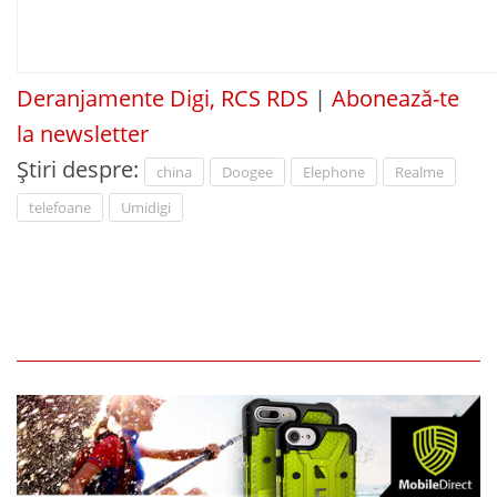
Deranjamente Digi, RCS RDS
|
Abonează-te
la newsletter
Știri despre:
china
Doogee
Elephone
Realme
telefoane
Umidigi