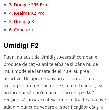
3.
Doogee S95 Pro
4.
Realme X2 Pro
5.
Umidigi X
6.
Concluzii
Umidigi F2
Puțini au auzit de Umidigi. Această companie
produce de câțiva ani telefoane și până nu de
mult modelele lansate de ei nu erau prea
atractive. De aproximativ un an compania a
trecut printr-o restructurare și un re-branding și
au început să pună mai mult accent pe R&D,
reușind să lanseze câteva modele foarte atractive
atât din punct de vedere al specificațiilor cât și al