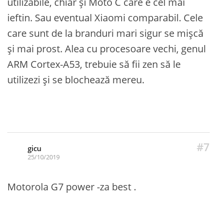
utilizabile, chiar și Moto C care e cel mai
ieftin. Sau eventual Xiaomi comparabil. Cele
care sunt de la branduri mari sigur se mișcă
și mai prost. Alea cu procesoare vechi, genul
ARM Cortex-A53, trebuie să fii zen să le
utilizezi și se blochează mereu.
#7
gicu
25/10/2019
Motorola G7 power -za best .