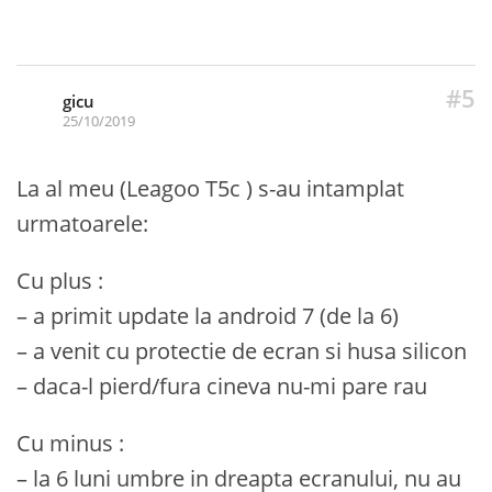
#5
gicu
25/10/2019
La al meu (Leagoo T5c ) s-au intamplat
urmatoarele:
Cu plus :
– a primit update la android 7 (de la 6)
– a venit cu protectie de ecran si husa silicon
– daca-l pierd/fura cineva nu-mi pare rau
Cu minus :
– la 6 luni umbre in dreapta ecranului, nu au