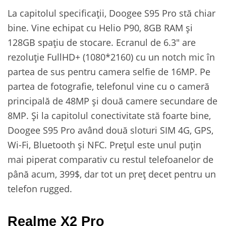
La capitolul specificații, Doogee S95 Pro stă chiar
bine. Vine echipat cu Helio P90, 8GB RAM și
128GB spațiu de stocare. Ecranul de 6.3″ are
rezoluție FullHD+ (1080*2160) cu un notch mic în
partea de sus pentru camera selfie de 16MP. Pe
partea de fotografie, telefonul vine cu o cameră
principală de 48MP și două camere secundare de
8MP. Și la capitolul conectivitate stă foarte bine,
Doogee S95 Pro având două sloturi SIM 4G, GPS,
Wi-Fi, Bluetooth și NFC. Prețul este unul puțin
mai piperat comparativ cu restul telefoanelor de
până acum, 399$, dar tot un preț decet pentru un
telefon rugged.
Realme X2 Pro