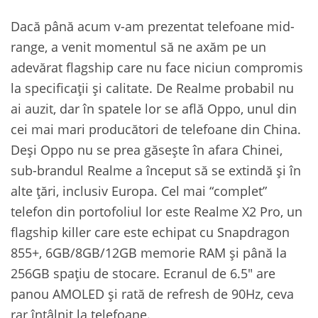
Dacă până acum v-am prezentat telefoane mid-
range, a venit momentul să ne axăm pe un
adevărat flagship care nu face niciun compromis
la specificații și calitate. De Realme probabil nu
ai auzit, dar în spatele lor se află Oppo, unul din
cei mai mari producători de telefoane din China.
Deși Oppo nu se prea găsește în afara Chinei,
sub-brandul Realme a început să se extindă și în
alte țări, inclusiv Europa. Cel mai “complet”
telefon din portofoliul lor este Realme X2 Pro, un
flagship killer care este echipat cu Snapdragon
855+, 6GB/8GB/12GB memorie RAM și până la
256GB spațiu de stocare. Ecranul de 6.5″ are
panou AMOLED și rată de refresh de 90Hz, ceva
rar întâlnit la telefoane.