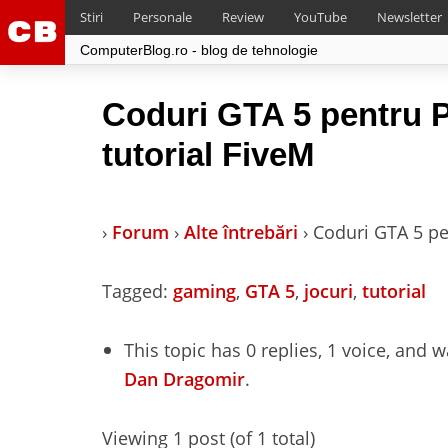
Stiri
Personale
Review
YouTube
Newsletter
ComputerBlog.ro - blog de tehnologie
Coduri GTA 5 pentru 
tutorial FiveM
›
Forum
›
Alte întrebări
›
Coduri GTA 5 pe
Tagged:
gaming
,
GTA 5
,
jocuri
,
tutorial
This topic has 0 replies, 1 voice, and 
Dan Dragomir
.
Viewing 1 post (of 1 total)