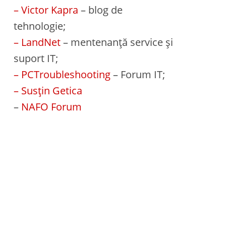
– Victor Kapra
– blog de
tehnologie;
– LandNet
– mentenanță service și
suport IT;
– PCTroubleshooting
– Forum IT;
– Susțin Getica
–
NAFO Forum