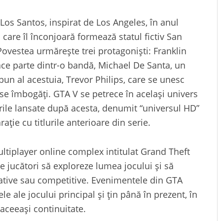
 Los Santos, inspirat de Los Angeles, în anul
care îl înconjoară formează statul fictiv San
 Povestea urmărește trei protagoniști: Franklin
ace parte dintr-o bandă, Michael De Santa, un
bun al acestuia, Trevor Philips, care se unesc
se îmbogăți. GTA V se petrece în același univers
rile lansate după acesta, denumit “universul HD”
ație cu titlurile anterioare din serie.
tiplayer online complex intitulat Grand Theft
e jucători să exploreze lumea jocului și să
tive sau competitive. Evenimentele din GTA
le ale jocului principal și țin până în prezent, în
 aceeași continuitate.