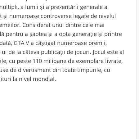
ltipli, a lumii și a prezentării generale a
nit și numeroase controverse legate de nivelul
femeilor. Considerat unul dintre cele mai
lă pentru a șaptea și a opta generație și printre
odată, GTA V a câștigat numeroase premii,
i de la câteva publicații de jocuri. Jocul este al
ile, cu peste 110 milioane de exemplare livrate,
use de divertisment din toate timpurile, cu
ituri la nivel mondial.