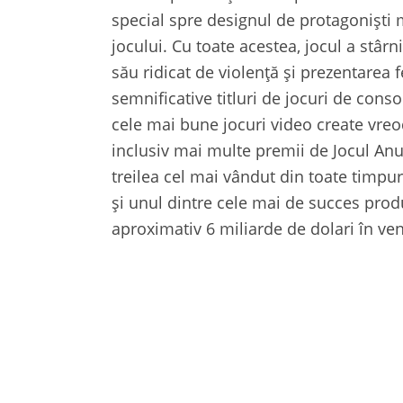
special spre designul de protagoniști mu
jocului. Cu toate acestea, jocul a stâr
său ridicat de violență și prezentarea 
semnificative titluri de jocuri de conso
cele mai bune jocuri video create vre
inclusiv mai multe premii de Jocul Anulu
treilea cel mai vândut din toate timpur
și unul dintre cele mai de succes prod
aproximativ 6 miliarde de dolari în ven