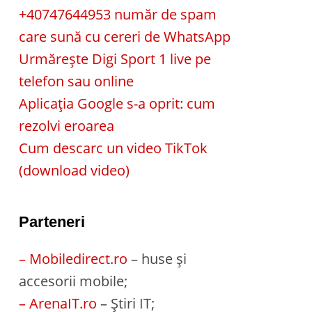
+40747644953 număr de spam
care sună cu cereri de WhatsApp
Urmărește Digi Sport 1 live pe
telefon sau online
Aplicația Google s-a oprit: cum
rezolvi eroarea
Cum descarc un video TikTok
(download video)
Parteneri
– Mobiledirect.ro
– huse și
accesorii mobile;
– ArenaIT.ro
– Știri IT;