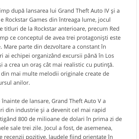
timp după lansarea lui Grand Theft Auto IV și a
ale Rockstar Games din întreaga lume, jocul
 titluri de la Rockstar anterioare, precum Red
mp ce conceptul de avea trei protagoniști este
e. Mare parte din dezvoltare a constant în
i ai echipei organizând excursii până în Los
i a crea un oraș cât mai realistic cu putință.
 din mai multe melodii originale create de
rsul anilor.
e înainte de lansare, Grand Theft Auto V a
 din industrie și a devenit cel mai rapid
știgând 800 de milioane de dolari în prima zi de
ele sale trei zile. Jocul a fost, de asemenea,
 recenzii pozitive, laudele fiind orientate în