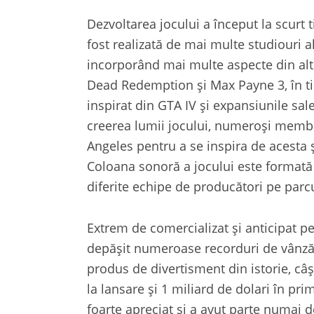
Dezvoltarea jocului a început la scurt 
fost realizată de mai multe studiouri 
incorporând mai multe aspecte din alte
Dead Redemption și Max Payne 3, în ti
inspirat din GTA IV și expansiunile sal
creerea lumii jocului, numeroși membr
Angeles pentru a se inspira de acesta ș
Coloana sonoră a jocului este formată
diferite echipe de producători pe parcu
Extrem de comercializat și anticipat p
depășit numeroase recorduri de vânzări
produs de divertisment din istorie, câ
la lansare și 1 miliard de dolari în prim
foarte apreciat și a avut parte numai de