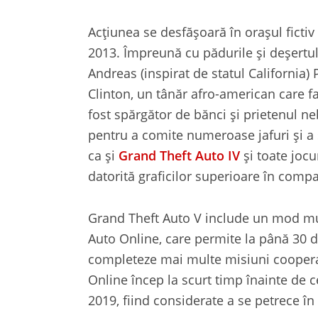
Acțiunea se desfășoară în orașul fictiv
2013. Împreună cu pădurile și deșertul 
Andreas (inspirat de statul California)
Clinton, un tânăr afro-american care f
fost spărgător de bănci și prietenul ne
pentru a comite numeroase jafuri și a 
ca și
Grand Theft Auto IV
și toate jocu
datorită graficilor superioare în compar
Grand Theft Auto V include un mod mul
Auto Online, care permite la până 30 d
completeze mai multe misiuni coopera
Online încep la scurt timp înainte de ce
2019, fiind considerate a se petrece în